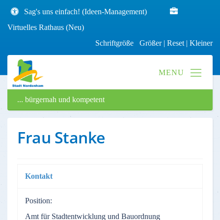
Sag's uns einfach! (Ideen-Management)
Virtuelles Rathaus (Neu)
Schriftgröße
Größer
|
Reset
|
Kleiner
... bürgernah und kompetent
Frau Stanke
Kontakt
Position:
Amt für Stadtentwicklung und Bauordnung