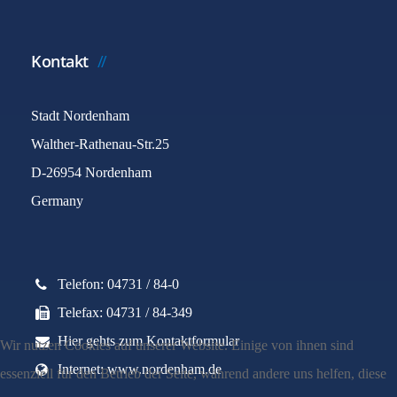
Kontakt
Stadt Nordenham
Walther-Rathenau-Str.25
D-26954 Nordenham
Germany
Telefon: 04731 / 84-0
Telefax: 04731 / 84-349
Hier gehts zum Kontaktformular
Wir nutzen Cookies auf unserer Website. Einige von ihnen sind
Internet: www.nordenham.de
essenziell für den Betrieb der Seite, während andere uns helfen, diese