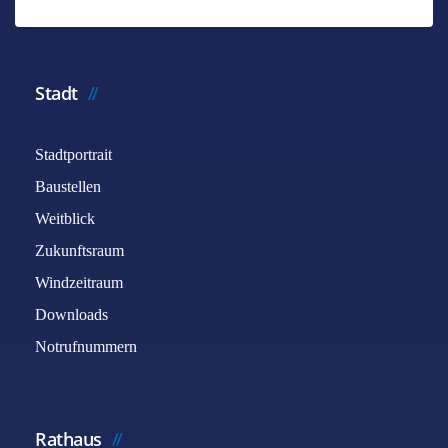
*
Benötigtes Feld
Name
*
Stadt
Stadtportrait
E-Mail
*
Baustellen
Weitblick
Betreff
*
Zukunftsraum
Windzeitraum
Downloads
Nachricht
*
Notrufnummern
Rathaus