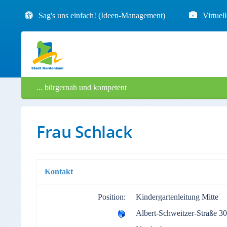
Sag's uns einfach! (Ideen-Management)
Virtuel
... bürgernah und kompetent
Frau Schlack
Kontakt
Position:
Kindergartenleitung Mitte
Albert-Schweitzer-Straße 30