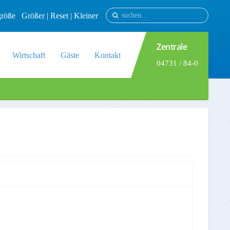
tgröße
Größer
|
Reset
|
Kleiner
Zentrale
Wirtschaft
Gäste
Kontakt
04731 / 84-0