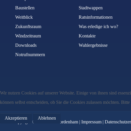
Baustellen
Stadtwappen
Weitblick
Ratsinformationen
Betreff
*
Zukunftsraum
Was erledige ich wo?
Windzeitraum
Kontakte
Downloads
Wahlergebnisse
Nachricht
*
Notrufnummern
Wir nutzen Cookies auf unserer Website. Einige von ihnen sind essenzi
können selbst entscheiden, ob Sie die Cookies zulassen möchten. Bitte
Akzeptieren
Ablehnen
Copyright © MMXXII Nordenham |
Impressum
|
Datenschutzer