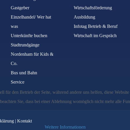
Gastgeber
Wirtschaftsförderung
Einzelhandel/ Wer hat
Ausbildung
was
Infotag Betrieb & Beruf
Unterkünfte buchen
Wirtschaft im Gespräch
Stadtrundgänge
Nordenham für Kids &
Co.
Bus und Bahn
Service
ell für den Betrieb der Seite, während andere uns helfen, diese Websit
 beachten Sie, dass bei einer Ablehnung womöglich nicht mehr alle Funk
klärung
|
Kontakt
Weitere Informationen