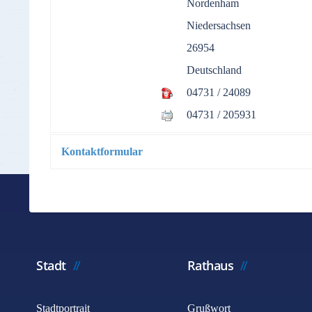
Nordenham
Niedersachsen
26954
Deutschland
04731 / 24089
04731 / 205931
Kontaktformular
*
Benötigtes Feld
Name
*
Stadt
Rathaus
E-Mail
*
Stadtportrait
Grußwort