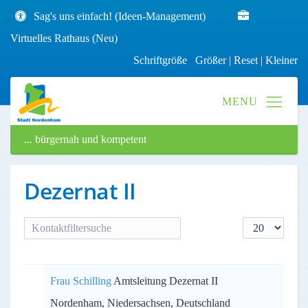
Sag's uns einfach! (Ideen-Management)
Virtuelles Rathaus (Neu)
Schriftgröße
Größer
|
Reset
|
Kleiner
... bürgernah und kompetent
Dezernat II
Filterfeld
Anzeige #
VERSTECKT
Frau Schilling
Amtsleitung Dezernat II
Nordenham, Niedersachsen, Deutschland