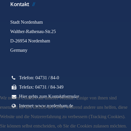
Kontakt
Stadt Nordenham
Walther-Rathenau-Str.25
D-26954 Nordenham
Germany
Telefon: 04731 / 84-0
Telefax: 04731 / 84-349
Hier gehts zum Kontaktformular
Wir nutzen Cookies auf unserer Website. Einige von ihnen sind
Internet: www.nordenham.de
essenziell für den Betrieb der Seite, während andere uns helfen, diese
Website und die Nutzererfahrung zu verbessern (Tracking Cookies).
Sie können selbst entscheiden, ob Sie die Cookies zulassen möchten.