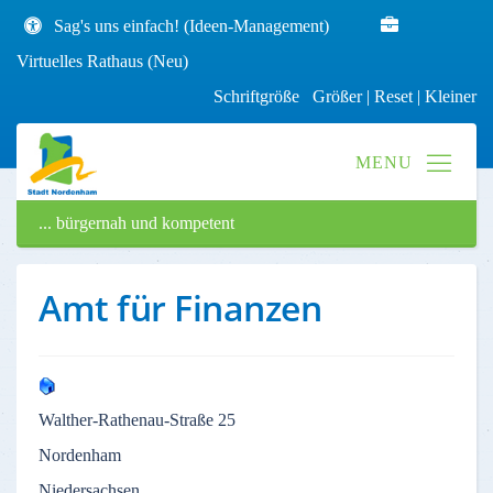
Sag's uns einfach! (Ideen-Management)
Virtuelles Rathaus (Neu)
Schriftgröße
Größer
|
Reset
|
Kleiner
... bürgernah und kompetent
Amt für Finanzen
Walther-Rathenau-Straße 25
Nordenham
Niedersachsen