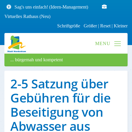
Sag's uns einfach! (Ideen-Management)
Virtuelles Rathaus (Neu)
Schriftgröße
Größer
|
Reset
|
Kleiner
... bürgernah und kompetent
2-5 Satzung über
Gebühren für die
Beseitigung von
Abwasser aus