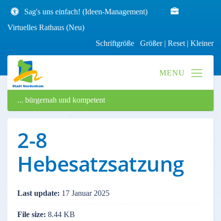
Sag's uns einfach! (Ideen-Management)
Virtuelles Rathaus (Neu)
Schriftgröße
Größer
|
Reset
|
Kleiner
... bürgernah und kompetent
2-8
Hebesatzsatzung
Last update:
17 Januar 2025
File size:
8.44 KB