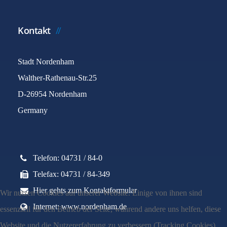
Kontakt
Stadt Nordenham
Walther-Rathenau-Str.25
D-26954 Nordenham
Germany
Telefon: 04731 / 84-0
Telefax: 04731 / 84-349
Hier gehts zum Kontaktformular
Wir nutzen Cookies auf unserer Website. Einige von ihnen sind
Internet: www.nordenham.de
essenziell für den Betrieb der Seite, während andere uns helfen, diese
Website und die Nutzererfahrung zu verbessern (Tracking Cookies).