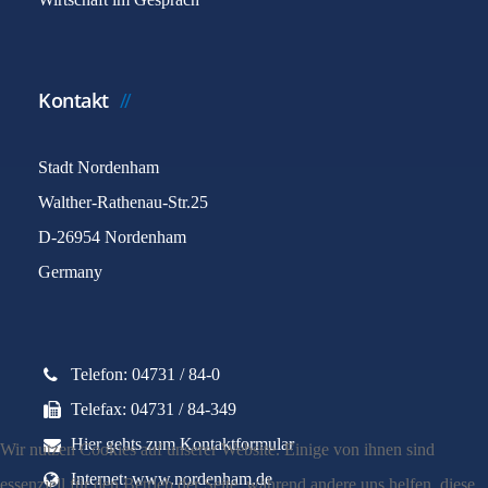
Kontakt
Stadt Nordenham
Walther-Rathenau-Str.25
D-26954 Nordenham
Germany
Telefon: 04731 / 84-0
Telefax: 04731 / 84-349
Hier gehts zum Kontaktformular
Wir nutzen Cookies auf unserer Website. Einige von ihnen sind
Internet: www.nordenham.de
essenziell für den Betrieb der Seite, während andere uns helfen, diese