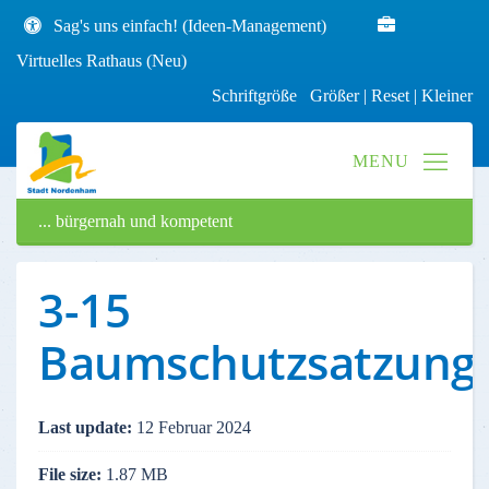
Sag's uns einfach! (Ideen-Management)
Virtuelles Rathaus (Neu)
Schriftgröße
Größer
|
Reset
|
Kleiner
... bürgernah und kompetent
3-15
Baumschutzsatzung
Last update:
12 Februar 2024
File size:
1.87 MB