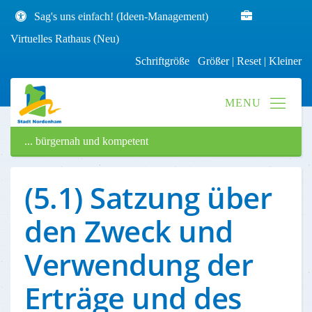
Sag's uns einfach! (Ideen-Management)
Virtuelles Rathaus (Neu)
Schriftgröße
Größer
|
Reset
|
Kleiner
... bürgernah und kompetent
(5.1) Satzung über
den Zweck und
Verwendung der
Erträge und des