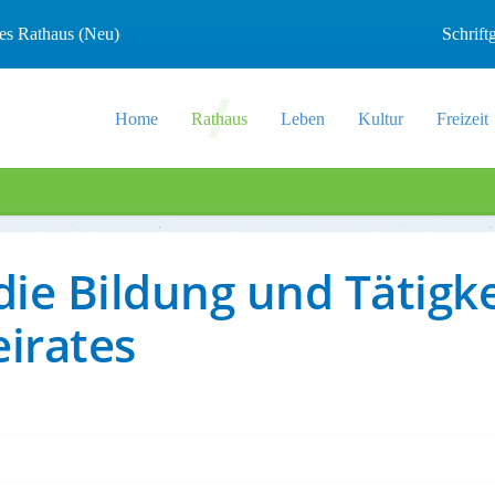
les Rathaus (Neu)
Schrif
Home
Rathaus
Leben
Kultur
Freizeit
die Bildung und Tätigk
irates