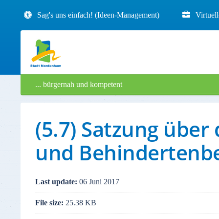
Sag's uns einfach! (Ideen-Management)
Virtuel
... bürgernah und kompetent
(5.7) Satzung über 
und Behindertenbe
Last update:
06 Juni 2017
File size:
25.38 KB