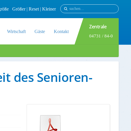
tgröße
Größer
|
Reset
|
Kleiner
Zentrale
Wirtschaft
Gäste
Kontakt
04731 / 84-0
eit des Senioren-