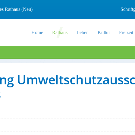
les Rathaus (Neu)
Schrif
Home
Rathaus
Leben
Kultur
Freizeit
zung Umweltschutzauss
s