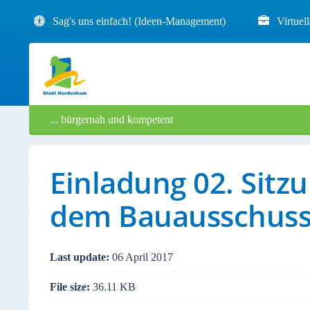
Sag's uns einfach! (Ideen-Management)
Virtuel
... bürgernah und kompetent
Einladung 02. Sit
dem Bauausschus
Last update:
06 April 2017
File size:
36.11 KB