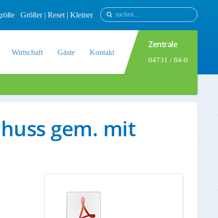
tgröße
Größer
|
Reset
|
Kleiner
Zentrale
Wirtschaft
Gäste
Kontakt
04731 / 84-0
chuss gem. mit