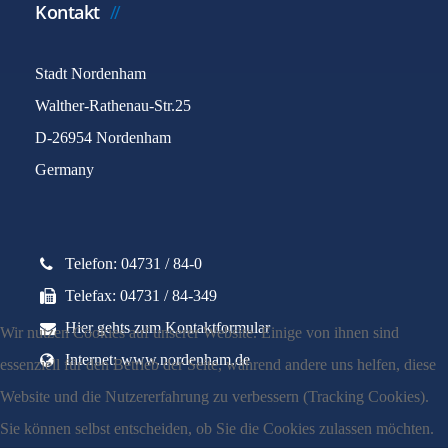
Kontakt
Stadt Nordenham
Walther-Rathenau-Str.25
D-26954 Nordenham
Germany
Telefon: 04731 / 84-0
Telefax: 04731 / 84-349
Hier gehts zum Kontaktformular
Wir nutzen Cookies auf unserer Website. Einige von ihnen sind
Internet: www.nordenham.de
essenziell für den Betrieb der Seite, während andere uns helfen, diese
Website und die Nutzererfahrung zu verbessern (Tracking Cookies).
Sie können selbst entscheiden, ob Sie die Cookies zulassen möchten.