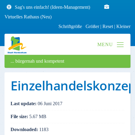
Sag's uns einfach! (Ideen-Management)
Virtuelles Rathaus (Neu)
Schriftgröße
Größer
|
Reset
|
Kleiner
... bürgernah und kompetent
Einzelhandelskonzep
Last update:
06 Juni 2017
File size:
5.67 MB
Downloaded:
1183