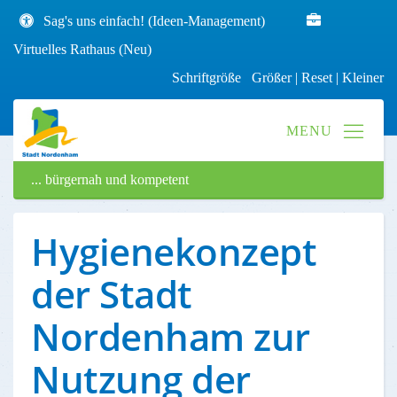
Sag's uns einfach! (Ideen-Management)
Virtuelles Rathaus (Neu)
Schriftgröße
Größer
|
Reset
|
Kleiner
... bürgernah und kompetent
Hygienekonzept
der Stadt
Nordenham zur
Nutzung der