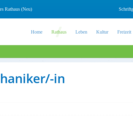
les Rathaus (Neu)
Schrif
Home
Rathaus
Leben
Kultur
Freizeit
aniker/-in