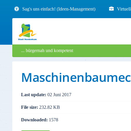
Sag's uns einfach! (Ideen-Management)
Virtuel
... bürgernah und kompetent
Maschinenbaumech
Last update:
02 Juni 2017
File size:
232.82 KB
Downloaded:
1578