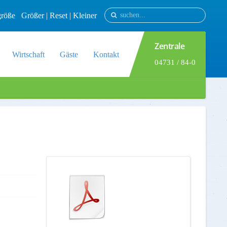
tgröße
Größer
|
Reset
|
Kleiner
Zentrale
Wirtschaft
Gäste
Kontakt
04731 / 84-0