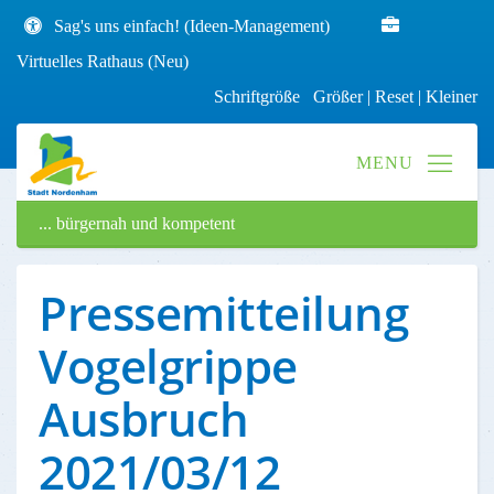
Sag's uns einfach! (Ideen-Management)
Virtuelles Rathaus (Neu)
Schriftgröße
Größer
|
Reset
|
Kleiner
... bürgernah und kompetent
Pressemitteilung
Vogelgrippe
Ausbruch
2021/03/12