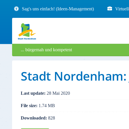
Sag's uns einfach! (Ideen-Management)
Virtuel
... bürgernah und kompetent
Stadt Nordenham: 
Last update:
28 Mai 2020
File size:
1.74 MB
Downloaded:
828