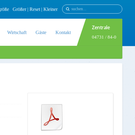
tgröße
Größer
|
Reset
|
Kleiner
Zentrale
Wirtschaft
Gäste
Kontakt
04731 / 84-0