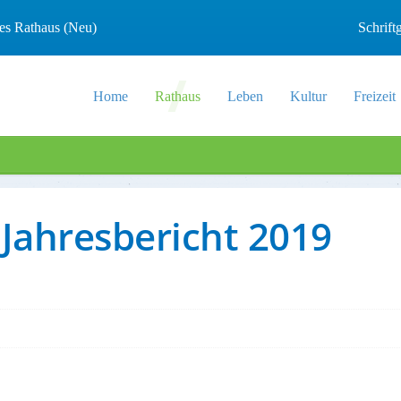
les Rathaus (Neu)
Schrif
Home
Rathaus
Leben
Kultur
Freizeit
Jahresbericht 2019