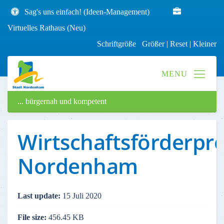
Sag's uns einfach! (Ideen-Management)
Virtuelles Rathaus (Neu)
Schriftgröße
Größer
|
Reset
|
Kleiner
... bürgernah und kompetent
Wirtschaftsförderp
Nordenham
Last update:
15 Juli 2020
File size:
456.45 KB