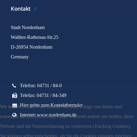
Kontakt
Stadt Nordenham
Walther-Rathenau-Str.25
D-26954 Nordenham
Germany
Telefon: 04731 / 84-0
Telefax: 04731 / 84-349
Hier gehts zum Kontaktformular
Wir nutzen Cookies auf unserer Website. Einige von ihnen sind
Internet: www.nordenham.de
essenziell für den Betrieb der Seite, während andere uns helfen, diese
Website und die Nutzererfahrung zu verbessern (Tracking Cookies).
Sie können selbst entscheiden, ob Sie die Cookies zulassen möchten.