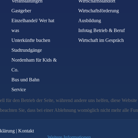
Veranstaltungen
Wirtschaftsstandort
Gastgeber
Wirtschaftsförderung
Einzelhandel/ Wer hat
Ausbildung
was
Infotag Betrieb & Beruf
Unterkünfte buchen
Wirtschaft im Gespräch
Stadtrundgänge
Nordenham für Kids &
Co.
Bus und Bahn
Service
ell für den Betrieb der Seite, während andere uns helfen, diese Websit
 beachten Sie, dass bei einer Ablehnung womöglich nicht mehr alle Funk
klärung
|
Kontakt
Weitere Informationen