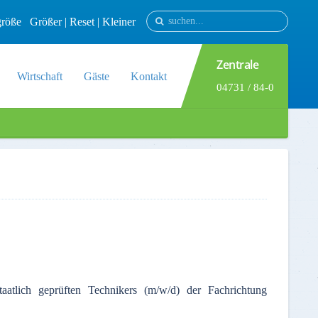
tgröße
Größer
|
Reset
|
Kleiner
Zentrale
Wirtschaft
Gäste
Kontakt
04731 / 84-0
atlich geprüften Technikers (m/w/d) der Fachrichtung