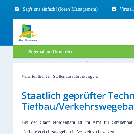
Sag's uns einfach! (Ideen-Management)
Virtuel
... bürgernah und kompetent
Veröffentlicht in Stellenausschreibungen.
Staatlich geprüfter Tech
Tiefbau/Verkehrswegeb
Bei der Stadt Nordenham ist im Amt für Straßenbau u
Tiefbau/Verkehrswegebau in Vollzeit zu besetzen.