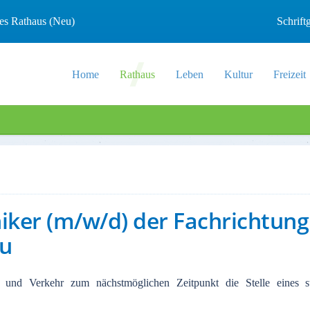
les Rathaus (Neu)
Schrif
Home
Rathaus
Leben
Kultur
Freizeit
niker (m/w/d) der Fachrichtung
au
nd Verkehr zum nächstmöglichen Zeitpunkt die Stelle eines sta