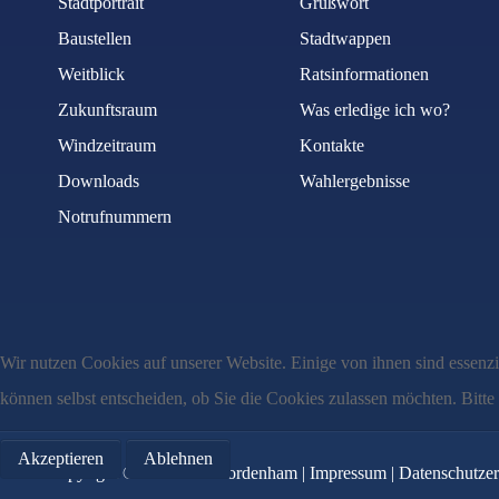
Stadtportrait
Grußwort
Baustellen
Stadtwappen
Weitblick
Ratsinformationen
Zukunftsraum
Was erledige ich wo?
Windzeitraum
Kontakte
Downloads
Wahlergebnisse
Notrufnummern
Wir nutzen Cookies auf unserer Website. Einige von ihnen sind essenzi
können selbst entscheiden, ob Sie die Cookies zulassen möchten. Bitte
Akzeptieren
Ablehnen
Copyright © MMXXII Nordenham |
Impressum
|
Datenschutzer