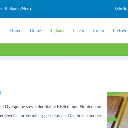
les Rathaus (Neu)
Schrif
Home
Home
Rathaus
Leben
Kultur
Freizeit
n
nd Ovelgönne sowie der Städte Elsfleth und Nordenham
r jeweils am Vormittag geschlossen. Das Sozialamt der