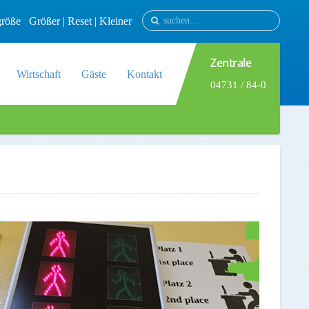
tgröße
Größer
|
Reset
|
Kleiner
Zentrale
Wirtschaft
Gäste
Kontakt
04731 / 84-0