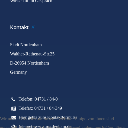
Wirtschaft im Gespräch
Kontakt
Stadt Nordenham
Walther-Rathenau-Str.25
D-26954 Nordenham
Germany
Telefon: 04731 / 84-0
Telefax: 04731 / 84-349
Hier gehts zum Kontaktformular
Wir nutzen Cookies auf unserer Website. Einige von ihnen sind
Internet: www.nordenham.de
essenziell für den Betrieb der Seite, während andere uns helfen, diese