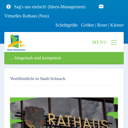
Sag's uns einfach! (Ideen-Management)
Virtuelles Rathaus (Neu)
Schriftgröße
Größer
|
Reset
|
Kleiner
... bürgernah und kompetent
Veröffentlicht in Stadt-Schnack.