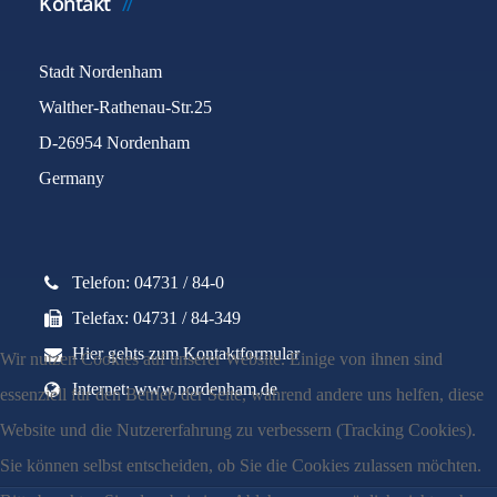
Kontakt
Stadt Nordenham
Walther-Rathenau-Str.25
D-26954 Nordenham
Germany
Telefon: 04731 / 84-0
Telefax: 04731 / 84-349
Hier gehts zum Kontaktformular
Wir nutzen Cookies auf unserer Website. Einige von ihnen sind
Internet: www.nordenham.de
essenziell für den Betrieb der Seite, während andere uns helfen, diese
Website und die Nutzererfahrung zu verbessern (Tracking Cookies).
Sie können selbst entscheiden, ob Sie die Cookies zulassen möchten.