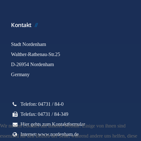
Kontakt
Stadt Nordenham
Walther-Rathenau-Str.25
D-26954 Nordenham
Germany
Telefon: 04731 / 84-0
Telefax: 04731 / 84-349
Hier gehts zum Kontaktformular
Wir nutzen Cookies auf unserer Website. Einige von ihnen sind
Internet: www.nordenham.de
essenziell für den Betrieb der Seite, während andere uns helfen, diese