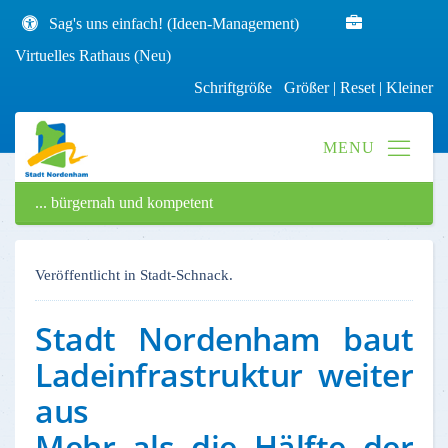
Sag's uns einfach! (Ideen-Management)
Virtuelles Rathaus (Neu)
Schriftgröße
Größer
|
Reset
|
Kleiner
... bürgernah und kompetent
Veröffentlicht in Stadt-Schnack.
Stadt Nordenham baut
Ladeinfrastruktur weiter
aus
Mehr als die Hälfte der