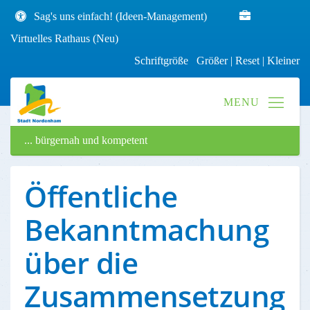
Sag's uns einfach! (Ideen-Management)
Virtuelles Rathaus (Neu)
Schriftgröße
Größer
|
Reset
|
Kleiner
... bürgernah und kompetent
Öffentliche
Bekanntmachung
über die
Zusammensetzung