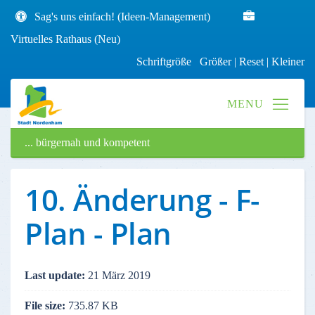
Sag's uns einfach! (Ideen-Management)
Virtuelles Rathaus (Neu)
Schriftgröße
Größer
|
Reset
|
Kleiner
... bürgernah und kompetent
10. Änderung - F-
Plan - Plan
Last update:
21 März 2019
File size:
735.87 KB