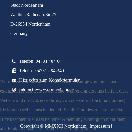
Stadt Nordenham
Walther-Rathenau-Str.25
D-26954 Nordenham
Germany
Telefon: 04731 / 84-0
Telefax: 04731 / 84-349
Hier gehts zum Kontaktformular
Wir nutzen Cookies auf unserer Website. Einige von ihnen sind
Internet: www.nordenham.de
essenziell für den Betrieb der Seite, während andere uns helfen, diese
Website und die Nutzererfahrung zu verbessern (Tracking Cookies).
Sie können selbst entscheiden, ob Sie die Cookies zulassen möchten.
Bitte beachten Sie, dass bei einer Ablehnung womöglich nicht mehr
Copyright © MMXXII Nordenham |
Impressum
|
alle Funktionalitäten der Seite zur Verfügung stehen.