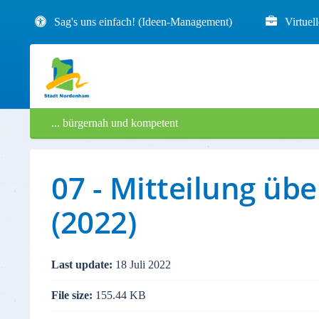
Sag's uns einfach! (Ideen-Management)
Virtuel
... bürgernah und kompetent
07 - Mitteilung ü
(2022)
Last update:
18 Juli 2022
File size:
155.44 KB