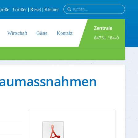
tgröße
Größer
|
Reset
|
Kleiner
Zentrale
Wirtschaft
Gäste
Kontakt
04731 / 84-0
e Baumassnahmen