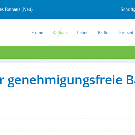
les Rathaus (Neu)
Schrif
Home
Rathaus
Leben
Kultur
Freizeit
ber genehmigungsfrei