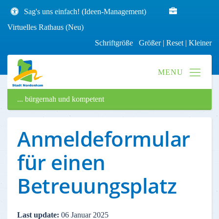
Sag's uns einfach! (Ideen-Management)
Virtuelles Rathaus (Neu)
Schriftgröße
Größer
|
Reset
|
Kleiner
... bürgernah und kompetent
Anmeldeformular
für einen
Betreuungsplatz
Last update:
06 Januar 2025