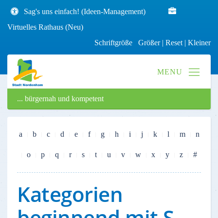
Sag's uns einfach! (Ideen-Management)
Virtuelles Rathaus (Neu)
Schriftgröße
Größer
|
Reset
|
Kleiner
... bürgernah und kompetent
a
b
c
d
e
f
g
h
i
j
k
l
m
n
o
p
q
r
s
t
u
v
w
x
y
z
#
Kategorien
beginnend mit S