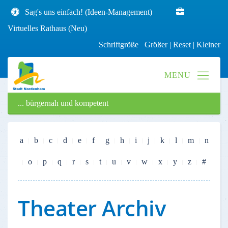
Sag's uns einfach! (Ideen-Management)
Virtuelles Rathaus (Neu)
Schriftgröße
Größer
|
Reset
|
Kleiner
... bürgernah und kompetent
a
b
c
d
e
f
g
h
i
j
k
l
m
n
o
p
q
r
s
t
u
v
w
x
y
z
#
Theater Archiv