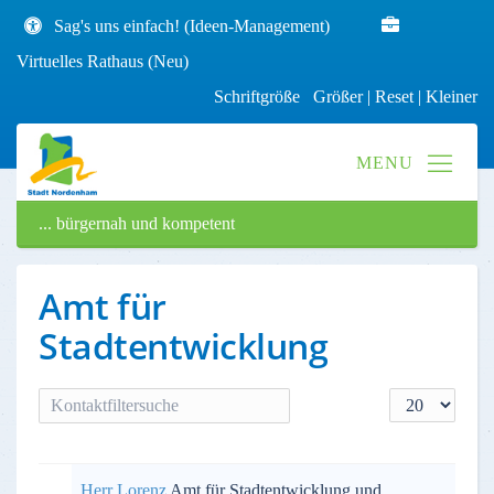
Sag's uns einfach! (Ideen-Management)
Virtuelles Rathaus (Neu)
Schriftgröße
Größer
|
Reset
|
Kleiner
... bürgernah und kompetent
Amt für
Stadtentwicklung
Filterfeld
Anzeige #
VERSTECKT
Herr Lorenz
Amt für Stadtentwicklung und