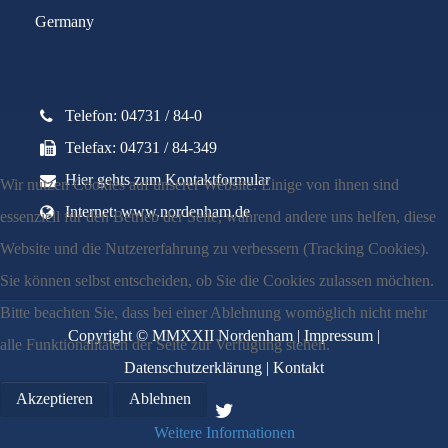
Germany
Telefon: 04731 / 84-0
Telefax: 04731 / 84-349
Hier gehts zum Kontaktformular
Wir nutzen Cookies auf unserer Website. Einige von ihnen sind
Internet: www.nordenham.de
essenziell für den Betrieb der Seite, während andere uns helfen, diese
Website und die Nutzererfahrung zu verbessern (Tracking Cookies).
Sie können selbst entscheiden, ob Sie die Cookies zulassen möchten.
Bitte beachten Sie, dass bei einer Ablehnung womöglich nicht mehr
Copyright © MMXXII Nordenham |
Impressum
|
alle Funktionalitäten der Seite zur Verfügung stehen.
Datenschutzerklärung
|
Kontakt
Akzeptieren
Ablehnen
Weitere Informationen