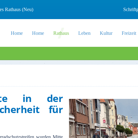
les Rathaus (Neu)
Schrif
Home
Home
Rathaus
Leben
Kultur
Freizeit
ette in der
cherheit für
rradschutzstreifen wurden Mitte