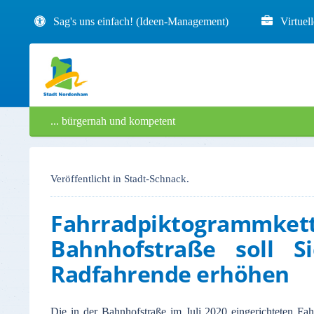
Sag's uns einfach! (Ideen-Management)
Virtuel
... bürgernah und kompetent
Veröffentlicht in Stadt-Schnack.
Fahrradpiktogrammk
Bahnhofstraße soll Si
Radfahrende erhöhen
Die in der Bahnhofstraße im Juli 2020 eingerichteten Fah