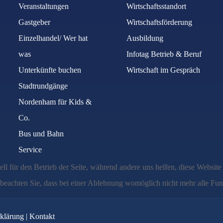
Veranstaltungen
Wirtschaftsstandort
Gastgeber
Wirtschaftsförderung
Einzelhandel/ Wer hat
Ausbildung
was
Infotag Betrieb & Beruf
Unterkünfte buchen
Wirtschaft im Gespräch
Stadtrundgänge
Nordenham für Kids &
Co.
Bus und Bahn
Service
ell für den Betrieb der Seite, während andere uns helfen, diese Websit
 beachten Sie, dass bei einer Ablehnung womöglich nicht mehr alle Funk
klärung
|
Kontakt