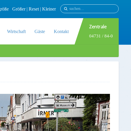
tgröße
Größer
|
Reset
|
Kleiner
Zentrale
Wirtschaft
Gäste
Kontakt
04731 / 84-0