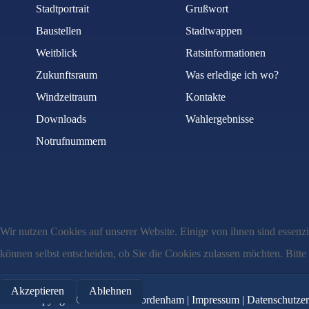
Stadtportrait
Grußwort
Baustellen
Stadtwappen
Weitblick
Ratsinformationen
Zukunftsraum
Was erledige ich wo?
Windzeitraum
Kontakte
Downloads
Wahlergebnisse
Notrufnummern
Wir nutzen Cookies auf unserer Website. Einige von ihnen sind essenzi
können selbst entscheiden, ob Sie die Cookies zulassen möchten. Bitte
Akzeptieren
Ablehnen
Copyright © MMXXII Nordenham |
Impressum
|
Datenschutzer