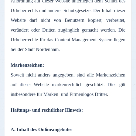
Anordnung
auf
dieser
Website
unterliegen
dem
Schutz
des
Urheberrechts
und
anderer
Schutzgesetze
.
Der
Inhalt
dieser
Website
darf
nicht
von
Benutzern
kopiert
,
verbreitet
,
verändert
oder
Dritten
zugänglich
gemacht
werden
. Die
Urheberrechte
für
das
Content Management System
liegen
bei
der
Stadt
Nordenham
.
Markenzeichen
:
Soweit
nicht
anders
angegeben
,
sind
alle
Markenzeichen
auf
dieser
Website
markenrechtlich
geschützt
. Dies gilt
insbesondere
für
Marken
- und
Firmenlogos
Dritter
.
Haftungs
- und
rechtlicher
Hinweis
:
A.
Inhalt
des
Onlineangebotes