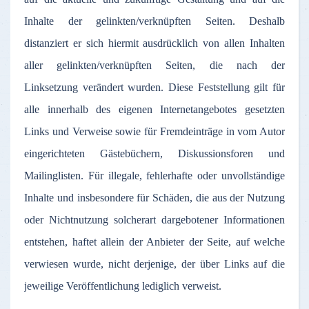
Inhalte
der
gelinkten
/
verknüpften
Seiten
.
Deshalb
distanziert
er
sich
hiermit
ausdrücklich
von
allen
Inhalten
aller
gelinkten
/
verknüpften
Seiten
, die
nach
der
Linksetzung
verändert
wurden
.
Diese
Feststellung
gilt
für
alle
innerhalb
des
eigenen
Internetangebotes
gesetzten
Links und
Verweise
sowie
für
Fremdeinträge
in
vom
Autor
eingerichteten
Gästebüchern
,
Diskussionsforen
und
Mailinglisten
.
Für
illegale
,
fehlerhafte
oder
unvollständige
Inhalte
und
insbesondere
für
Schäden
, die
aus
der
Nutzung
oder
Nichtnutzung
solcherart
dargebotener
Informationen
entstehen
,
haftet
allein
der
Anbieter
der
Seite
,
auf
welche
verwiesen
wurde
,
nicht
derjenige
,
der
über
Links
auf
die
jeweilige
Veröffentlichung
lediglich
verweist
.