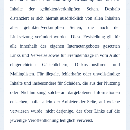
Inhalte
der
gelinkten
/
verknüpften
Seiten
.
Deshalb
distanziert
er
sich
hiermit
ausdrücklich
von
allen
Inhalten
aller
gelinkten
/
verknüpften
Seiten
, die
nach
der
Linksetzung
verändert
wurden
.
Diese
Feststellung
gilt
für
alle
innerhalb
des
eigenen
Internetangebotes
gesetzten
Links und
Verweise
sowie
für
Fremdeinträge
in
vom
Autor
eingerichteten
Gästebüchern
,
Diskussionsforen
und
Mailinglisten
.
Für
illegale
,
fehlerhafte
oder
unvollständige
Inhalte
und
insbesondere
für
Schäden
, die
aus
der
Nutzung
oder
Nichtnutzung
solcherart
dargebotener
Informationen
entstehen
,
haftet
allein
der
Anbieter
der
Seite
,
auf
welche
verwiesen
wurde
,
nicht
derjenige
,
der
über
Links
auf
die
jeweilige
Veröffentlichung
lediglich
verweist
.