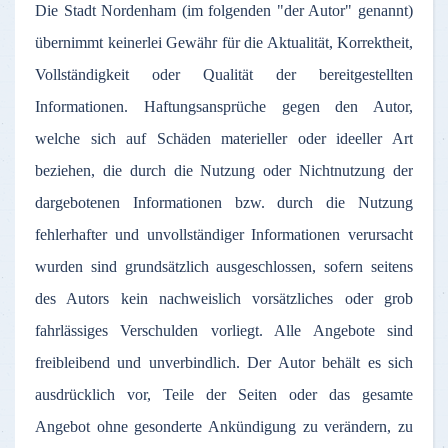
Die
Stadt
Nordenham
(
im
folgenden
"
der
Autor
"
genannt
)
übernimmt
keinerlei
Gewähr
für
die
Aktualität
,
Korrektheit
,
Vollständigkeit
oder
Qualität
der
bereitgestellten
Informationen
.
Haftungsansprüche
gegen
den
Autor
,
welche
sich
auf
Schäden
materieller
oder
ideeller
Art
beziehen
, die
durch
die
Nutzung
oder
Nichtnutzung
der
dargebotenen
Informationen
bzw
.
durch
die
Nutzung
fehlerhafter
und
unvollständiger
Informationen
verursacht
wurden
sind
grundsätzlich
ausgeschlossen
,
sofern
seitens
des
Autors
kein
nachweislich
vorsätzliches
oder
grob
fahrlässiges
Verschulden
vorliegt
.
Alle
Angebote
sind
freibleibend
und
unverbindlich
.
Der
Autor
behält
es
sich
ausdrücklich
vor
,
Teile
der
Seiten
oder
das
gesamte
Angebot
ohne
gesonderte
Ankündigung
zu
verändern
,
zu