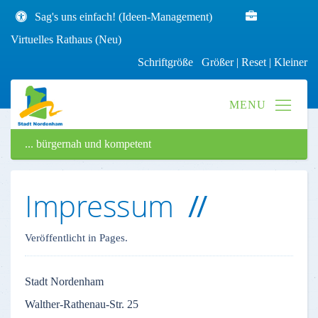
Sag's uns einfach! (Ideen-Management)
Virtuelles Rathaus (Neu)
Schriftgröße
Größer
|
Reset
|
Kleiner
... bürgernah und kompetent
Impressum
Veröffentlicht in Pages.
Stadt
Nordenham
Walther-Rathenau-Str
. 25