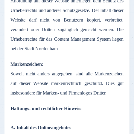
Anordnung
auf
dieser
Website
unterliegen
dem
Schutz
des
Urheberrechts
und
anderer
Schutzgesetze
.
Der
Inhalt
dieser
Website
darf
nicht
von
Benutzern
kopiert
,
verbreitet
,
verändert
oder
Dritten
zugänglich
gemacht
werden
. Die
Urheberrechte
für
das
Content Management System
liegen
bei
der
Stadt
Nordenham
.
Markenzeichen
:
Soweit
nicht
anders
angegeben
,
sind
alle
Markenzeichen
auf
dieser
Website
markenrechtlich
geschützt
. Dies gilt
insbesondere
für
Marken
- und
Firmenlogos
Dritter
.
Haftungs
- und
rechtlicher
Hinweis
:
A.
Inhalt
des
Onlineangebotes