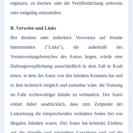
ergänzen
,
zu
löschen
oder
die
Veröffentlichung
zeitweise
oder
endgültig
einzustellen
.
B.
Verweise
und Links
Bei
direkten
oder
indirekten
Verweisen
auf
fremde
Internetseiten
("Links"), die
außerhalb
des
Verantwortungsbereiches
des
Autors
liegen
,
würde
eine
Haftungsverpflichtung
ausschließlich
in
dem
Fall in Kraft
treten
, in
dem
der
Autor
von den
Inhalten
Kenntnis
hat und
es
ihm
technisch
möglich
und
zumutbar
wäre
, die
Nutzung
im
Falle
rechtswidriger
Inhalte
zu
verhindern
.
Der
Autor
erklärt
daher
ausdrücklich
,
dass
zum
Zeitpunkt
der
Linksetzung
die
entsprechenden
verlinkten
Seiten
frei
von
illegalen
Inhalten
waren
.
Der
Autor
hat
keinerlei
Einfluss
auf
die
aktuelle
und
zukünftige
Gestaltung
und
auf
die