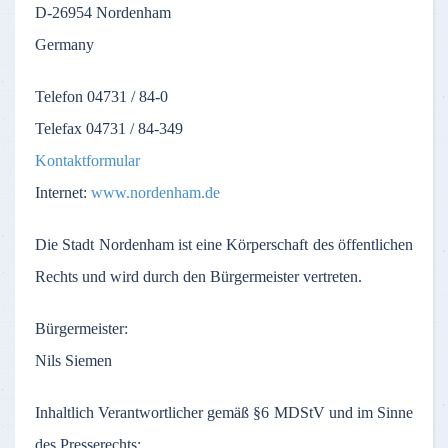
D-26954
Nordenham
Germany
Telefon
04731 / 84-0
Telefax
04731 / 84-349
Kontaktformular
Internet:
www.nordenham.de
Die
Stadt
Nordenham
ist
eine
Körperschaft
des
öffentlichen
Rechts
und
wird
durch
den
Bürgermeister
vertreten
.
Bürgermeister
:
Nils Siemen
Inhaltlich
Verantwortlicher
gemäß
§6
MDStV
und
im
Sinne
des
Presserechts
: