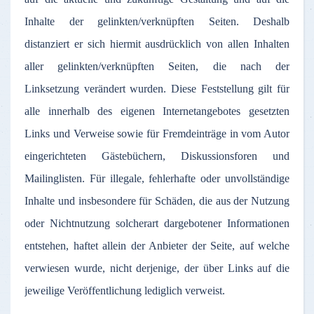
Inhalte
der
gelinkten
/
verknüpften
Seiten
.
Deshalb
distanziert
er
sich
hiermit
ausdrücklich
von
allen
Inhalten
aller
gelinkten
/
verknüpften
Seiten
, die
nach
der
Linksetzung
verändert
wurden
.
Diese
Feststellung
gilt
für
alle
innerhalb
des
eigenen
Internetangebotes
gesetzten
Links und
Verweise
sowie
für
Fremdeinträge
in
vom
Autor
eingerichteten
Gästebüchern
,
Diskussionsforen
und
Mailinglisten
.
Für
illegale
,
fehlerhafte
oder
unvollständige
Inhalte
und
insbesondere
für
Schäden
, die
aus
der
Nutzung
oder
Nichtnutzung
solcherart
dargebotener
Informationen
entstehen
,
haftet
allein
der
Anbieter
der
Seite
,
auf
welche
verwiesen
wurde
,
nicht
derjenige
,
der
über
Links
auf
die
jeweilige
Veröffentlichung
lediglich
verweist
.