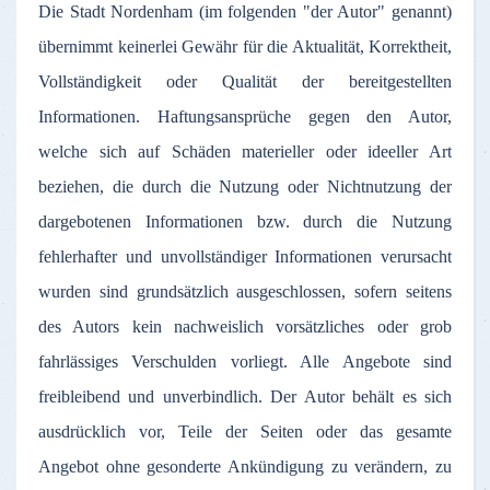
Die
Stadt
Nordenham
(
im
folgenden
"
der
Autor
"
genannt
)
übernimmt
keinerlei
Gewähr
für
die
Aktualität
,
Korrektheit
,
Vollständigkeit
oder
Qualität
der
bereitgestellten
Informationen
.
Haftungsansprüche
gegen
den
Autor
,
welche
sich
auf
Schäden
materieller
oder
ideeller
Art
beziehen
, die
durch
die
Nutzung
oder
Nichtnutzung
der
dargebotenen
Informationen
bzw
.
durch
die
Nutzung
fehlerhafter
und
unvollständiger
Informationen
verursacht
wurden
sind
grundsätzlich
ausgeschlossen
,
sofern
seitens
des
Autors
kein
nachweislich
vorsätzliches
oder
grob
fahrlässiges
Verschulden
vorliegt
.
Alle
Angebote
sind
freibleibend
und
unverbindlich
.
Der
Autor
behält
es
sich
ausdrücklich
vor
,
Teile
der
Seiten
oder
das
gesamte
Angebot
ohne
gesonderte
Ankündigung
zu
verändern
,
zu