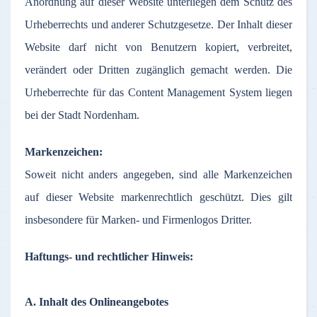
Anordnung
auf
dieser
Website
unterliegen
dem
Schutz
des
Urheberrechts
und
anderer
Schutzgesetze
.
Der
Inhalt
dieser
Website
darf
nicht
von
Benutzern
kopiert
,
verbreitet
,
verändert
oder
Dritten
zugänglich
gemacht
werden
. Die
Urheberrechte
für
das
Content Management System
liegen
bei
der
Stadt
Nordenham
.
Markenzeichen
:
Soweit
nicht
anders
angegeben
,
sind
alle
Markenzeichen
auf
dieser
Website
markenrechtlich
geschützt
. Dies gilt
insbesondere
für
Marken
- und
Firmenlogos
Dritter
.
Haftungs
- und
rechtlicher
Hinweis
:
A.
Inhalt
des
Onlineangebotes