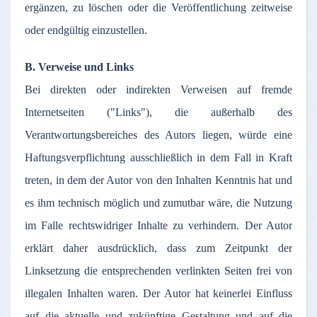
ergänzen
,
zu
löschen
oder
die
Veröffentlichung
zeitweise
oder
endgültig
einzustellen
.
B.
Verweise
und Links
Bei
direkten
oder
indirekten
Verweisen
auf
fremde
Internetseiten
("Links"), die
außerhalb
des
Verantwortungsbereiches
des
Autors
liegen
,
würde
eine
Haftungsverpflichtung
ausschließlich
in
dem
Fall in Kraft
treten
, in
dem
der
Autor
von den
Inhalten
Kenntnis
hat und
es
ihm
technisch
möglich
und
zumutbar
wäre
, die
Nutzung
im
Falle
rechtswidriger
Inhalte
zu
verhindern
.
Der
Autor
erklärt
daher
ausdrücklich
,
dass
zum
Zeitpunkt
der
Linksetzung
die
entsprechenden
verlinkten
Seiten
frei
von
illegalen
Inhalten
waren
.
Der
Autor
hat
keinerlei
Einfluss
auf
die
aktuelle
und
zukünftige
Gestaltung
und
auf
die