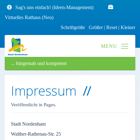
Sag's uns einfach! (Ideen-Management)
Virtuelles Rathaus (Neu)
Schriftgröße
Größer
|
Reset
|
Kleiner
... bürgernah und kompetent
Impressum
Veröffentlicht in Pages.
Stadt
Nordenham
Walther-Rathenau-Str
. 25