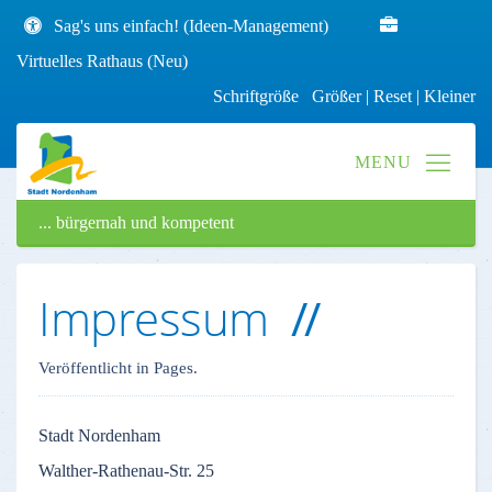
Sag's uns einfach! (Ideen-Management)
Virtuelles Rathaus (Neu)
Schriftgröße
Größer
|
Reset
|
Kleiner
... bürgernah und kompetent
Impressum
Veröffentlicht in Pages.
Stadt
Nordenham
Walther-Rathenau-Str
. 25