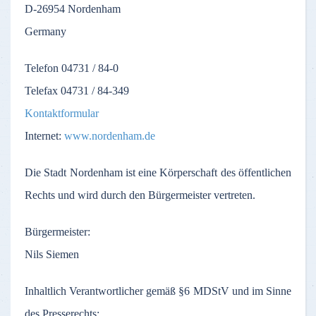
D-26954
Nordenham
Germany
Telefon
04731 / 84-0
Telefax
04731 / 84-349
Kontaktformular
Internet:
www.nordenham.de
Die
Stadt
Nordenham
ist
eine
Körperschaft
des
öffentlichen
Rechts
und
wird
durch
den
Bürgermeister
vertreten
.
Bürgermeister
:
Nils Siemen
Inhaltlich
Verantwortlicher
gemäß
§6
MDStV
und
im
Sinne
des
Presserechts
: