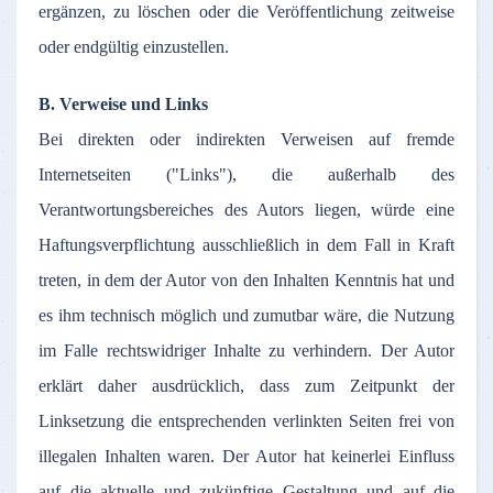
ergänzen
,
zu
löschen
oder
die
Veröffentlichung
zeitweise
oder
endgültig
einzustellen
.
B.
Verweise
und Links
Bei
direkten
oder
indirekten
Verweisen
auf
fremde
Internetseiten
("Links"), die
außerhalb
des
Verantwortungsbereiches
des
Autors
liegen
,
würde
eine
Haftungsverpflichtung
ausschließlich
in
dem
Fall in Kraft
treten
, in
dem
der
Autor
von den
Inhalten
Kenntnis
hat und
es
ihm
technisch
möglich
und
zumutbar
wäre
, die
Nutzung
im
Falle
rechtswidriger
Inhalte
zu
verhindern
.
Der
Autor
erklärt
daher
ausdrücklich
,
dass
zum
Zeitpunkt
der
Linksetzung
die
entsprechenden
verlinkten
Seiten
frei
von
illegalen
Inhalten
waren
.
Der
Autor
hat
keinerlei
Einfluss
auf
die
aktuelle
und
zukünftige
Gestaltung
und
auf
die