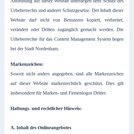
Anordnung
auf
dieser
Website
unterliegen
dem
Schutz
des
Urheberrechts
und
anderer
Schutzgesetze
.
Der
Inhalt
dieser
Website
darf
nicht
von
Benutzern
kopiert
,
verbreitet
,
verändert
oder
Dritten
zugänglich
gemacht
werden
. Die
Urheberrechte
für
das
Content Management System
liegen
bei
der
Stadt
Nordenham
.
Markenzeichen
:
Soweit
nicht
anders
angegeben
,
sind
alle
Markenzeichen
auf
dieser
Website
markenrechtlich
geschützt
. Dies gilt
insbesondere
für
Marken
- und
Firmenlogos
Dritter
.
Haftungs
- und
rechtlicher
Hinweis
:
A.
Inhalt
des
Onlineangebotes