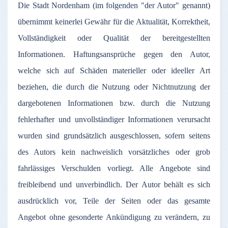
Die
Stadt
Nordenham
(
im
folgenden
"
der
Autor
"
genannt
)
übernimmt
keinerlei
Gewähr
für
die
Aktualität
,
Korrektheit
,
Vollständigkeit
oder
Qualität
der
bereitgestellten
Informationen
.
Haftungsansprüche
gegen
den
Autor
,
welche
sich
auf
Schäden
materieller
oder
ideeller
Art
beziehen
, die
durch
die
Nutzung
oder
Nichtnutzung
der
dargebotenen
Informationen
bzw
.
durch
die
Nutzung
fehlerhafter
und
unvollständiger
Informationen
verursacht
wurden
sind
grundsätzlich
ausgeschlossen
,
sofern
seitens
des
Autors
kein
nachweislich
vorsätzliches
oder
grob
fahrlässiges
Verschulden
vorliegt
.
Alle
Angebote
sind
freibleibend
und
unverbindlich
.
Der
Autor
behält
es
sich
ausdrücklich
vor
,
Teile
der
Seiten
oder
das
gesamte
Angebot
ohne
gesonderte
Ankündigung
zu
verändern
,
zu