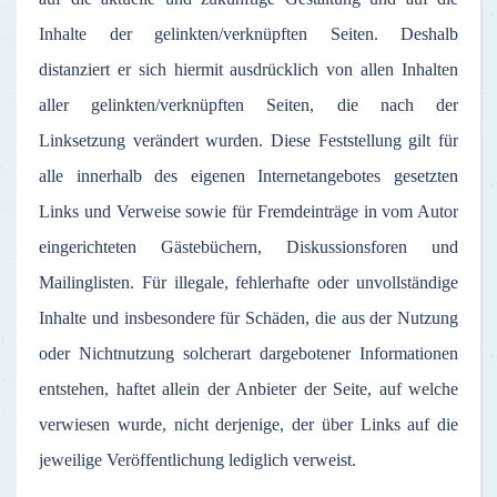
Inhalte
der
gelinkten
/
verknüpften
Seiten
.
Deshalb
distanziert
er
sich
hiermit
ausdrücklich
von
allen
Inhalten
aller
gelinkten
/
verknüpften
Seiten
, die
nach
der
Linksetzung
verändert
wurden
.
Diese
Feststellung
gilt
für
alle
innerhalb
des
eigenen
Internetangebotes
gesetzten
Links und
Verweise
sowie
für
Fremdeinträge
in
vom
Autor
eingerichteten
Gästebüchern
,
Diskussionsforen
und
Mailinglisten
.
Für
illegale
,
fehlerhafte
oder
unvollständige
Inhalte
und
insbesondere
für
Schäden
, die
aus
der
Nutzung
oder
Nichtnutzung
solcherart
dargebotener
Informationen
entstehen
,
haftet
allein
der
Anbieter
der
Seite
,
auf
welche
verwiesen
wurde
,
nicht
derjenige
,
der
über
Links
auf
die
jeweilige
Veröffentlichung
lediglich
verweist
.