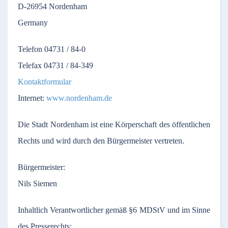
D-26954
Nordenham
Germany
Telefon
04731 / 84-0
Telefax
04731 / 84-349
Kontaktformular
Internet:
www.nordenham.de
Die
Stadt
Nordenham
ist
eine
Körperschaft
des
öffentlichen
Rechts
und
wird
durch
den
Bürgermeister
vertreten
.
Bürgermeister
:
Nils Siemen
Inhaltlich
Verantwortlicher
gemäß
§6
MDStV
und
im
Sinne
des
Presserechts
: