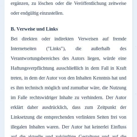
ergänzen
,
zu
löschen
oder
die
Veröffentlichung
zeitweise
oder
endgültig
einzustellen
.
B.
Verweise
und Links
Bei
direkten
oder
indirekten
Verweisen
auf
fremde
Internetseiten
("Links"), die
außerhalb
des
Verantwortungsbereiches
des
Autors
liegen
,
würde
eine
Haftungsverpflichtung
ausschließlich
in
dem
Fall in Kraft
treten
, in
dem
der
Autor
von den
Inhalten
Kenntnis
hat und
es
ihm
technisch
möglich
und
zumutbar
wäre
, die
Nutzung
im
Falle
rechtswidriger
Inhalte
zu
verhindern
.
Der
Autor
erklärt
daher
ausdrücklich
,
dass
zum
Zeitpunkt
der
Linksetzung
die
entsprechenden
verlinkten
Seiten
frei
von
illegalen
Inhalten
waren
.
Der
Autor
hat
keinerlei
Einfluss
auf
die
aktuelle
und
zukünftige
Gestaltung
und
auf
die