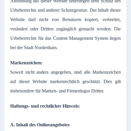
Anordnung
auf
dieser
Website
unterliegen
dem
Schutz
des
Urheberrechts
und
anderer
Schutzgesetze
.
Der
Inhalt
dieser
Website
darf
nicht
von
Benutzern
kopiert
,
verbreitet
,
verändert
oder
Dritten
zugänglich
gemacht
werden
. Die
Urheberrechte
für
das
Content Management System
liegen
bei
der
Stadt
Nordenham
.
Markenzeichen
:
Soweit
nicht
anders
angegeben
,
sind
alle
Markenzeichen
auf
dieser
Website
markenrechtlich
geschützt
. Dies gilt
insbesondere
für
Marken
- und
Firmenlogos
Dritter
.
Haftungs
- und
rechtlicher
Hinweis
:
A.
Inhalt
des
Onlineangebotes