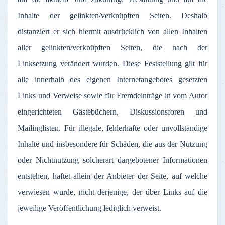
Inhalte
der
gelinkten
/
verknüpften
Seiten
.
Deshalb
distanziert
er
sich
hiermit
ausdrücklich
von
allen
Inhalten
aller
gelinkten
/
verknüpften
Seiten
, die
nach
der
Linksetzung
verändert
wurden
.
Diese
Feststellung
gilt
für
alle
innerhalb
des
eigenen
Internetangebotes
gesetzten
Links und
Verweise
sowie
für
Fremdeinträge
in
vom
Autor
eingerichteten
Gästebüchern
,
Diskussionsforen
und
Mailinglisten
.
Für
illegale
,
fehlerhafte
oder
unvollständige
Inhalte
und
insbesondere
für
Schäden
, die
aus
der
Nutzung
oder
Nichtnutzung
solcherart
dargebotener
Informationen
entstehen
,
haftet
allein
der
Anbieter
der
Seite
,
auf
welche
verwiesen
wurde
,
nicht
derjenige
,
der
über
Links
auf
die
jeweilige
Veröffentlichung
lediglich
verweist
.