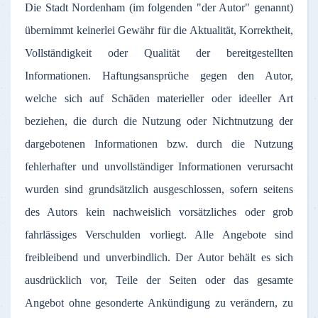
Die
Stadt
Nordenham
(
im
folgenden
"
der
Autor
"
genannt
)
übernimmt
keinerlei
Gewähr
für
die
Aktualität
,
Korrektheit
,
Vollständigkeit
oder
Qualität
der
bereitgestellten
Informationen
.
Haftungsansprüche
gegen
den
Autor
,
welche
sich
auf
Schäden
materieller
oder
ideeller
Art
beziehen
, die
durch
die
Nutzung
oder
Nichtnutzung
der
dargebotenen
Informationen
bzw
.
durch
die
Nutzung
fehlerhafter
und
unvollständiger
Informationen
verursacht
wurden
sind
grundsätzlich
ausgeschlossen
,
sofern
seitens
des
Autors
kein
nachweislich
vorsätzliches
oder
grob
fahrlässiges
Verschulden
vorliegt
.
Alle
Angebote
sind
freibleibend
und
unverbindlich
.
Der
Autor
behält
es
sich
ausdrücklich
vor
,
Teile
der
Seiten
oder
das
gesamte
Angebot
ohne
gesonderte
Ankündigung
zu
verändern
,
zu