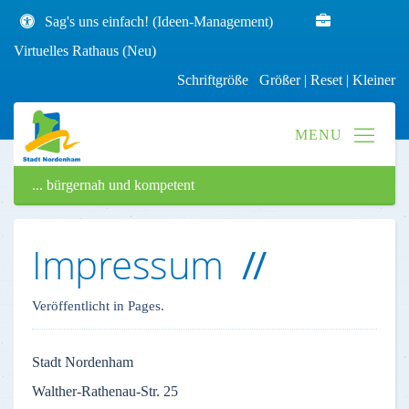
Sag's uns einfach! (Ideen-Management)
Virtuelles Rathaus (Neu)
Schriftgröße
Größer
|
Reset
|
Kleiner
... bürgernah und kompetent
Impressum
Veröffentlicht in Pages.
Stadt
Nordenham
Walther-Rathenau-Str
. 25