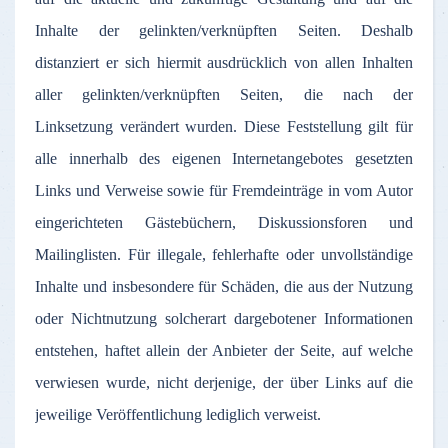
Inhalte
der
gelinkten
/
verknüpften
Seiten
.
Deshalb
distanziert
er
sich
hiermit
ausdrücklich
von
allen
Inhalten
aller
gelinkten
/
verknüpften
Seiten
, die
nach
der
Linksetzung
verändert
wurden
.
Diese
Feststellung
gilt
für
alle
innerhalb
des
eigenen
Internetangebotes
gesetzten
Links und
Verweise
sowie
für
Fremdeinträge
in
vom
Autor
eingerichteten
Gästebüchern
,
Diskussionsforen
und
Mailinglisten
.
Für
illegale
,
fehlerhafte
oder
unvollständige
Inhalte
und
insbesondere
für
Schäden
, die
aus
der
Nutzung
oder
Nichtnutzung
solcherart
dargebotener
Informationen
entstehen
,
haftet
allein
der
Anbieter
der
Seite
,
auf
welche
verwiesen
wurde
,
nicht
derjenige
,
der
über
Links
auf
die
jeweilige
Veröffentlichung
lediglich
verweist
.