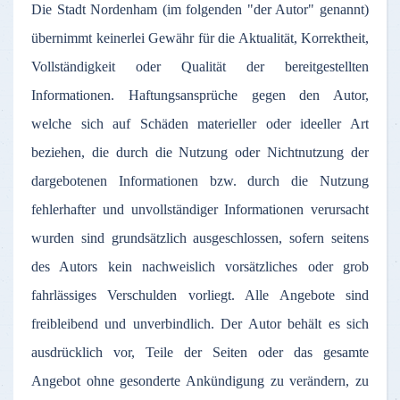
Die
Stadt
Nordenham
(
im
folgenden
"
der
Autor
"
genannt
)
übernimmt
keinerlei
Gewähr
für
die
Aktualität
,
Korrektheit
,
Vollständigkeit
oder
Qualität
der
bereitgestellten
Informationen
.
Haftungsansprüche
gegen
den
Autor
,
welche
sich
auf
Schäden
materieller
oder
ideeller
Art
beziehen
, die
durch
die
Nutzung
oder
Nichtnutzung
der
dargebotenen
Informationen
bzw
.
durch
die
Nutzung
fehlerhafter
und
unvollständiger
Informationen
verursacht
wurden
sind
grundsätzlich
ausgeschlossen
,
sofern
seitens
des
Autors
kein
nachweislich
vorsätzliches
oder
grob
fahrlässiges
Verschulden
vorliegt
.
Alle
Angebote
sind
freibleibend
und
unverbindlich
.
Der
Autor
behält
es
sich
ausdrücklich
vor
,
Teile
der
Seiten
oder
das
gesamte
Angebot
ohne
gesonderte
Ankündigung
zu
verändern
,
zu