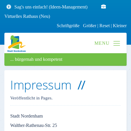
Sag's uns einfach! (Ideen-Management)
Virtuelles Rathaus (Neu)
Schriftgröße
Größer
|
Reset
|
Kleiner
... bürgernah und kompetent
Impressum
Veröffentlicht in Pages.
Stadt
Nordenham
Walther-Rathenau-Str
. 25