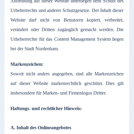
Anordnung
auf
dieser
Website
unterliegen
dem
Schutz
des
Urheberrechts
und
anderer
Schutzgesetze
.
Der
Inhalt
dieser
Website
darf
nicht
von
Benutzern
kopiert
,
verbreitet
,
verändert
oder
Dritten
zugänglich
gemacht
werden
. Die
Urheberrechte
für
das
Content Management System
liegen
bei
der
Stadt
Nordenham
.
Markenzeichen
:
Soweit
nicht
anders
angegeben
,
sind
alle
Markenzeichen
auf
dieser
Website
markenrechtlich
geschützt
. Dies gilt
insbesondere
für
Marken
- und
Firmenlogos
Dritter
.
Haftungs
- und
rechtlicher
Hinweis
:
A.
Inhalt
des
Onlineangebotes