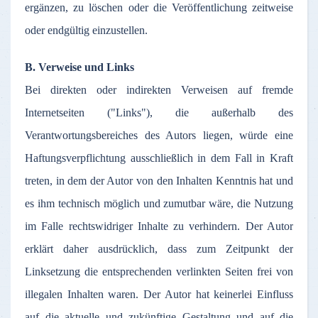
ergänzen
,
zu
löschen
oder
die
Veröffentlichung
zeitweise
oder
endgültig
einzustellen
.
B.
Verweise
und Links
Bei
direkten
oder
indirekten
Verweisen
auf
fremde
Internetseiten
("Links"), die
außerhalb
des
Verantwortungsbereiches
des
Autors
liegen
,
würde
eine
Haftungsverpflichtung
ausschließlich
in
dem
Fall in Kraft
treten
, in
dem
der
Autor
von den
Inhalten
Kenntnis
hat und
es
ihm
technisch
möglich
und
zumutbar
wäre
, die
Nutzung
im
Falle
rechtswidriger
Inhalte
zu
verhindern
.
Der
Autor
erklärt
daher
ausdrücklich
,
dass
zum
Zeitpunkt
der
Linksetzung
die
entsprechenden
verlinkten
Seiten
frei
von
illegalen
Inhalten
waren
.
Der
Autor
hat
keinerlei
Einfluss
auf
die
aktuelle
und
zukünftige
Gestaltung
und
auf
die