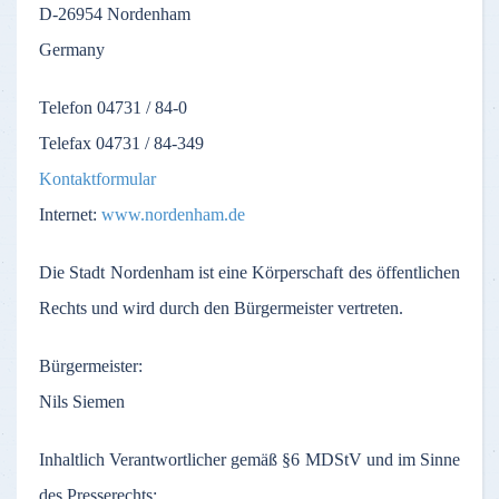
D-26954
Nordenham
Germany
Telefon
04731 / 84-0
Telefax
04731 / 84-349
Kontaktformular
Internet:
www.nordenham.de
Die
Stadt
Nordenham
ist
eine
Körperschaft
des
öffentlichen
Rechts
und
wird
durch
den
Bürgermeister
vertreten
.
Bürgermeister
:
Nils Siemen
Inhaltlich
Verantwortlicher
gemäß
§6
MDStV
und
im
Sinne
des
Presserechts
: