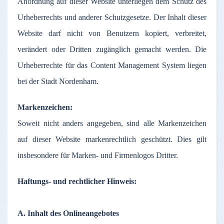
Anordnung
auf
dieser
Website
unterliegen
dem
Schutz
des
Urheberrechts
und
anderer
Schutzgesetze
.
Der
Inhalt
dieser
Website
darf
nicht
von
Benutzern
kopiert
,
verbreitet
,
verändert
oder
Dritten
zugänglich
gemacht
werden
. Die
Urheberrechte
für
das
Content Management System
liegen
bei
der
Stadt
Nordenham
.
Markenzeichen
:
Soweit
nicht
anders
angegeben
,
sind
alle
Markenzeichen
auf
dieser
Website
markenrechtlich
geschützt
. Dies gilt
insbesondere
für
Marken
- und
Firmenlogos
Dritter
.
Haftungs
- und
rechtlicher
Hinweis
:
A.
Inhalt
des
Onlineangebotes