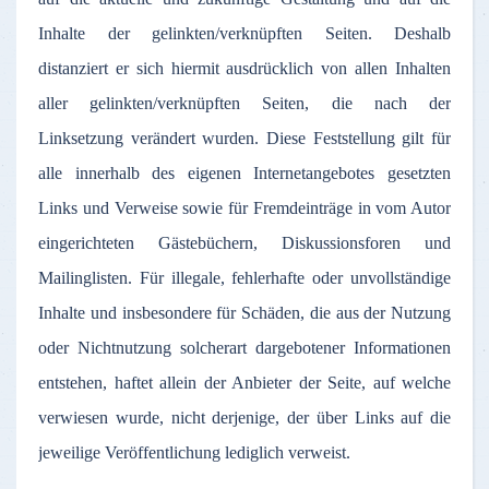
Inhalte
der
gelinkten
/
verknüpften
Seiten
.
Deshalb
distanziert
er
sich
hiermit
ausdrücklich
von
allen
Inhalten
aller
gelinkten
/
verknüpften
Seiten
, die
nach
der
Linksetzung
verändert
wurden
.
Diese
Feststellung
gilt
für
alle
innerhalb
des
eigenen
Internetangebotes
gesetzten
Links und
Verweise
sowie
für
Fremdeinträge
in
vom
Autor
eingerichteten
Gästebüchern
,
Diskussionsforen
und
Mailinglisten
.
Für
illegale
,
fehlerhafte
oder
unvollständige
Inhalte
und
insbesondere
für
Schäden
, die
aus
der
Nutzung
oder
Nichtnutzung
solcherart
dargebotener
Informationen
entstehen
,
haftet
allein
der
Anbieter
der
Seite
,
auf
welche
verwiesen
wurde
,
nicht
derjenige
,
der
über
Links
auf
die
jeweilige
Veröffentlichung
lediglich
verweist
.