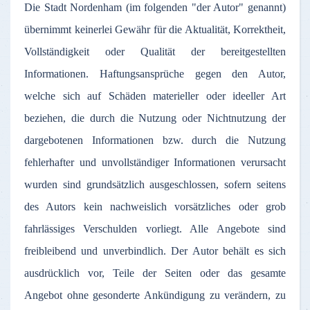
Die
Stadt
Nordenham
(
im
folgenden
"
der
Autor
"
genannt
)
übernimmt
keinerlei
Gewähr
für
die
Aktualität
,
Korrektheit
,
Vollständigkeit
oder
Qualität
der
bereitgestellten
Informationen
.
Haftungsansprüche
gegen
den
Autor
,
welche
sich
auf
Schäden
materieller
oder
ideeller
Art
beziehen
, die
durch
die
Nutzung
oder
Nichtnutzung
der
dargebotenen
Informationen
bzw
.
durch
die
Nutzung
fehlerhafter
und
unvollständiger
Informationen
verursacht
wurden
sind
grundsätzlich
ausgeschlossen
,
sofern
seitens
des
Autors
kein
nachweislich
vorsätzliches
oder
grob
fahrlässiges
Verschulden
vorliegt
.
Alle
Angebote
sind
freibleibend
und
unverbindlich
.
Der
Autor
behält
es
sich
ausdrücklich
vor
,
Teile
der
Seiten
oder
das
gesamte
Angebot
ohne
gesonderte
Ankündigung
zu
verändern
,
zu