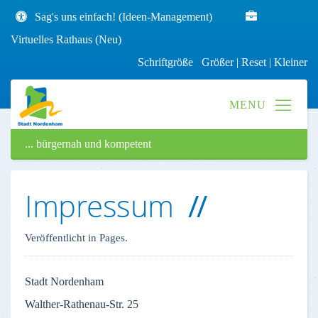
Sag's uns einfach! (Ideen-Management)
Virtuelles Rathaus (Neu)
Schriftgröße
Größer
|
Reset
|
Kleiner
... bürgernah und kompetent
Impressum
Veröffentlicht in Pages.
Stadt
Nordenham
Walther-Rathenau-Str
. 25