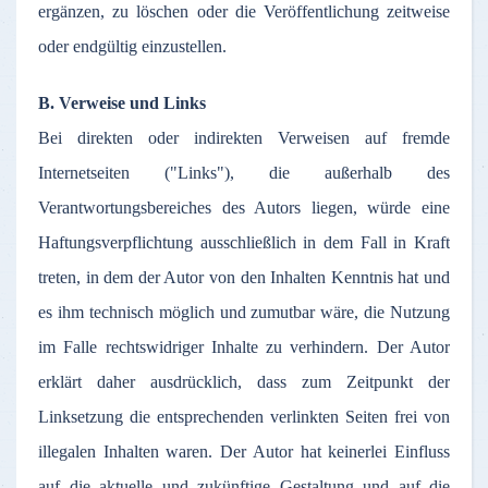
ergänzen
,
zu
löschen
oder
die
Veröffentlichung
zeitweise
oder
endgültig
einzustellen
.
B.
Verweise
und Links
Bei
direkten
oder
indirekten
Verweisen
auf
fremde
Internetseiten
("Links"), die
außerhalb
des
Verantwortungsbereiches
des
Autors
liegen
,
würde
eine
Haftungsverpflichtung
ausschließlich
in
dem
Fall in Kraft
treten
, in
dem
der
Autor
von den
Inhalten
Kenntnis
hat und
es
ihm
technisch
möglich
und
zumutbar
wäre
, die
Nutzung
im
Falle
rechtswidriger
Inhalte
zu
verhindern
.
Der
Autor
erklärt
daher
ausdrücklich
,
dass
zum
Zeitpunkt
der
Linksetzung
die
entsprechenden
verlinkten
Seiten
frei
von
illegalen
Inhalten
waren
.
Der
Autor
hat
keinerlei
Einfluss
auf
die
aktuelle
und
zukünftige
Gestaltung
und
auf
die