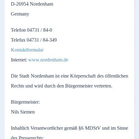
D-26954
Nordenham
Germany
Telefon
04731 / 84-0
Telefax
04731 / 84-349
Kontaktformular
Internet:
www.nordenham.de
Die
Stadt
Nordenham
ist
eine
Körperschaft
des
öffentlichen
Rechts
und
wird
durch
den
Bürgermeister
vertreten
.
Bürgermeister
:
Nils Siemen
Inhaltlich
Verantwortlicher
gemäß
§6
MDStV
und
im
Sinne
des
Presserechts
: