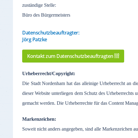
zuständige
Stelle
:
Büro des Bürgermeisters
Datenschutzbeauftragter:
Jörg Patzke
Kontakt zum Datenschutzbeauftragten
Urheberrecht
/Copyright:
Die Stadt
Nordenham
hat
das
alleinige
Urheberrecht
an
di
dieser
Website
unterliegen
dem
Schutz
des
Urheberrechts
u
gemacht
werden
. Die
Urheberrechte
für
das
Content Mana
Markenzeichen
:
Soweit
nicht
anders
angegeben
,
sind
alle
Markenzeichen
au