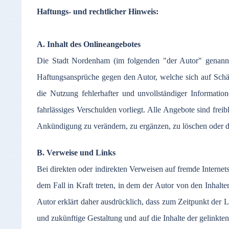
Haftungs
- und
rechtlicher
Hinweis
:
A.
Inhalt
des
Onlineangebotes
Die
Stadt
Nordenham
(
im
folgenden
"
der
Autor
"
genann
Haftungsansprüche
gegen
den
Autor
,
welche
sich
auf
Sch
die
Nutzung
fehlerhafter
und
unvollständiger
Informatio
fahrlässiges
Verschulden
vorliegt
.
Alle
Angebote
sind
freib
Ankündigung
zu
verändern
,
zu
ergänzen
,
zu
löschen
oder
d
B.
Verweise
und Links
Bei
direkten
oder
indirekten
Verweisen
auf
fremde
Internet
dem
Fall in Kraft
treten
, in
dem
der
Autor
von den
Inhalte
Autor
erklärt
daher
ausdrücklich
,
dass
zum
Zeitpunkt
der
L
und
zukünftige
Gestaltung
und
auf
die
Inhalte
der
gelinkte