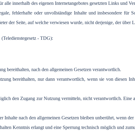
ür
alle
innerhalb
des
eigenen
Internetangebotes
gesetzten
Links und
Ve
legale
,
fehlerhafte
oder
unvollständige
Inhalte
und
insbesondere
für
S
eter
der
Seite
,
auf
welche
verwiesen
wurde
,
nicht
derjenige
,
der
über
L
 (Teledienstegesetz - TDG):
tzung bereithalten, nach den allgemeinen Gesetzen verantwortlich.
Nutzung bereithalten, nur dann verantwortlich, wenn sie von diesen 
ediglich den Zugang zur Nutzung vermitteln, nicht verantwortlich. Eine
ger Inhalte nach den allgemeinen Gesetzen bleiben unberührt, wenn de
alten Kenntnis erlangt und eine Sperrung technisch möglich und zumut