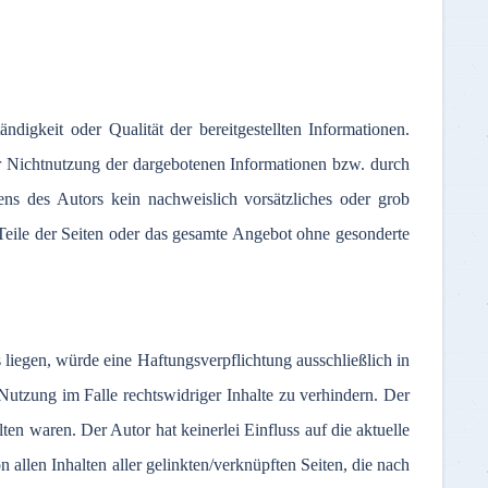
tändigkeit
oder
Qualität
der
bereitgestellten
Informationen
.
r
Nichtnutzung
der
dargebotenen
Informationen
bzw
.
durch
tens
des
Autors
kein
nachweislich
vorsätzliches
oder
grob
Teile
der
Seiten
oder
das
gesamte
Angebot
ohne
gesonderte
s
liegen
,
würde
eine
Haftungsverpflichtung
ausschließlich
in
Nutzung
im
Falle
rechtswidriger
Inhalte
zu
verhindern
.
Der
lten
waren
.
Der
Autor
hat
keinerlei
Einfluss
auf
die
aktuelle
on
allen
Inhalten
aller
gelinkten
/
verknüpften
Seiten
, die
nach