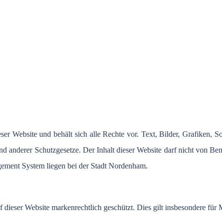
eser
Website und
behält
sich
alle
Rechte
vor
. Text,
Bilder
,
Grafiken
, S
nd
anderer
Schutzgesetze
.
Der
Inhalt
dieser
Website
darf
nicht
von
Ben
gement System
liegen
bei
der
Stadt
Nordenham
.
f
dieser
Website
markenrechtlich
geschützt
. Dies gilt
insbesondere
für