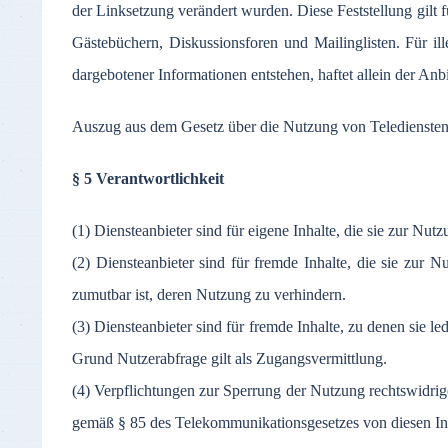
der
Linksetzung
verändert
wurden
.
Diese
Feststellung
gilt
f
Gästebüchern
,
Diskussionsforen
und
Mailinglisten
.
Für
il
dargebotener
Informationen
entstehen
,
haftet
allein
der
Anbi
Auszug aus dem Gesetz über die Nutzung von Telediensten
§ 5 Verantwortlichkeit
(1) Diensteanbieter sind für eigene Inhalte, die sie zur Nu
(2) Diensteanbieter sind für fremde Inhalte, die sie zur 
zumutbar ist, deren Nutzung zu verhindern.
(3) Diensteanbieter sind für fremde Inhalte, zu denen sie l
Grund Nutzerabfrage gilt als Zugangsvermittlung.
(4) Verpflichtungen zur Sperrung der Nutzung rechtswidri
gemäß § 85 des Telekommunikationsgesetzes von diesen Inh