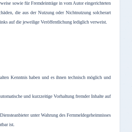
rweise
sowie
für
Fremdeinträge
in
vom
Autor
eingerichteten
chäden
, die
aus
der
Nutzung
oder
Nichtnutzung
solcherart
inks
auf
die
jeweilige
Veröffentlichung
lediglich
verweist
.
Inhalten Kenntnis haben und es ihnen technisch möglich und
 automatische und kurzzeitige Vorhaltung fremder Inhalte auf
r Diensteanbieter unter Wahrung des Fernmeldegeheimnisses
bar ist.