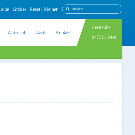
tgröße
Größer
|
Reset
|
Kleiner
Zentrale
Wirtschaft
Gäste
Kontakt
04731 / 84-0