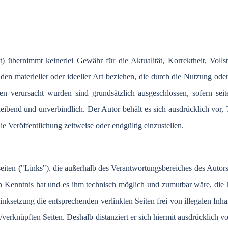
t
)
übernimmt
keinerlei
Gewähr
für
die
Aktualität
,
Korrektheit
,
Volls
äden
materieller
oder
ideeller
Art
beziehen
, die
durch
die
Nutzung
ode
nen
verursacht
wurden
sind
grundsätzlich
ausgeschlossen
,
sofern
sei
leibend
und
unverbindlich
.
Der
Autor
behält
es
sich
ausdrücklich
vor
,
ie
Veröffentlichung
zeitweise
oder
endgültig
einzustellen
.
seiten
("Links"), die
außerhalb
des
Verantwortungsbereiches
des
Autor
n
Kenntnis
hat und
es
ihm
technisch
möglich
und
zumutbar
wäre
, die
inksetzung
die
entsprechenden
verlinkten
Seiten
frei
von
illegalen
Inha
n
/
verknüpften
Seiten
.
Deshalb
distanziert
er
sich
hiermit
ausdrücklich
v