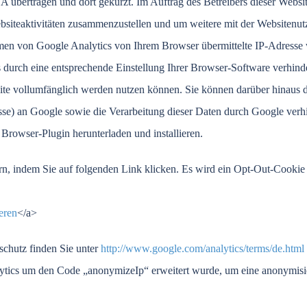
A übertragen und dort gekürzt. Im Auftrag des Betreibers dieser Websi
siteaktivitäten zusammenzustellen und um weitere mit der Websitenut
men von Google Analytics von Ihrem Browser übermittelte IP-Adresse 
urch eine entsprechende Einstellung Ihrer Browser-Software verhinder
site vollumfänglich werden nutzen können. Sie können darüber hinaus d
sse) an Google sowie die Verarbeitung dieser Daten durch Google verh
 Browser-Plugin herunterladen und installieren.
n, indem Sie auf folgenden Link klicken. Es wird ein Opt-Out-Cookie g
eren
</a>
chutz finden Sie unter
http://www.google.com/analytics/terms/de.html
alytics um den Code „anonymizeIp“ erweitert wurde, um eine anonymisi