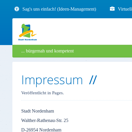
Sag's uns einfach! (Ideen-Management)
Virtuel
... bürgernah und kompetent
Impressum
Veröffentlicht in Pages.
Stadt
Nordenham
Walther-Rathenau-Str
. 25
D-26954
Nordenham