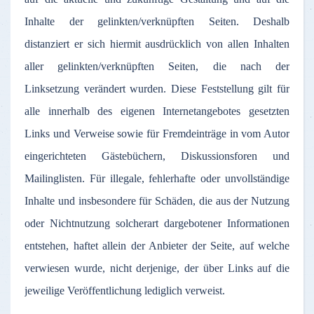
Inhalte
der
gelinkten
/
verknüpften
Seiten
.
Deshalb
distanziert
er
sich
hiermit
ausdrücklich
von
allen
Inhalten
aller
gelinkten
/
verknüpften
Seiten
, die
nach
der
Linksetzung
verändert
wurden
.
Diese
Feststellung
gilt
für
alle
innerhalb
des
eigenen
Internetangebotes
gesetzten
Links und
Verweise
sowie
für
Fremdeinträge
in
vom
Autor
eingerichteten
Gästebüchern
,
Diskussionsforen
und
Mailinglisten
.
Für
illegale
,
fehlerhafte
oder
unvollständige
Inhalte
und
insbesondere
für
Schäden
, die
aus
der
Nutzung
oder
Nichtnutzung
solcherart
dargebotener
Informationen
entstehen
,
haftet
allein
der
Anbieter
der
Seite
,
auf
welche
verwiesen
wurde
,
nicht
derjenige
,
der
über
Links
auf
die
jeweilige
Veröffentlichung
lediglich
verweist
.