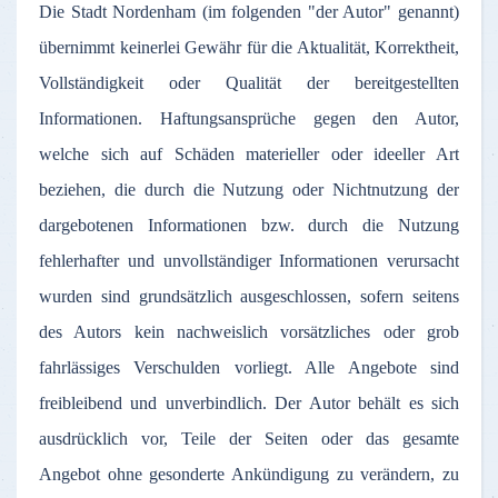
Die
Stadt
Nordenham
(
im
folgenden
"
der
Autor
"
genannt
)
übernimmt
keinerlei
Gewähr
für
die
Aktualität
,
Korrektheit
,
Vollständigkeit
oder
Qualität
der
bereitgestellten
Informationen
.
Haftungsansprüche
gegen
den
Autor
,
welche
sich
auf
Schäden
materieller
oder
ideeller
Art
beziehen
, die
durch
die
Nutzung
oder
Nichtnutzung
der
dargebotenen
Informationen
bzw
.
durch
die
Nutzung
fehlerhafter
und
unvollständiger
Informationen
verursacht
wurden
sind
grundsätzlich
ausgeschlossen
,
sofern
seitens
des
Autors
kein
nachweislich
vorsätzliches
oder
grob
fahrlässiges
Verschulden
vorliegt
.
Alle
Angebote
sind
freibleibend
und
unverbindlich
.
Der
Autor
behält
es
sich
ausdrücklich
vor
,
Teile
der
Seiten
oder
das
gesamte
Angebot
ohne
gesonderte
Ankündigung
zu
verändern
,
zu