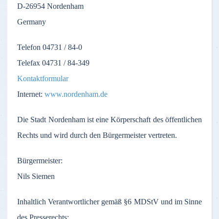
D-26954
Nordenham
Germany
Telefon
04731 / 84-0
Telefax
04731 / 84-349
Kontaktformular
Internet:
www.nordenham.de
Die
Stadt
Nordenham
ist
eine
Körperschaft
des
öffentlichen
Rechts
und
wird
durch
den
Bürgermeister
vertreten
.
Bürgermeister
:
Nils Siemen
Inhaltlich
Verantwortlicher
gemäß
§6
MDStV
und
im
Sinne
des
Presserechts
: