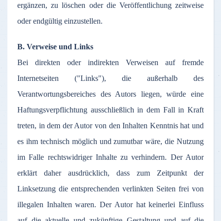
ergänzen
,
zu
löschen
oder
die
Veröffentlichung
zeitweise
oder
endgültig
einzustellen
.
B.
Verweise
und Links
Bei
direkten
oder
indirekten
Verweisen
auf
fremde
Internetseiten
("Links"), die
außerhalb
des
Verantwortungsbereiches
des
Autors
liegen
,
würde
eine
Haftungsverpflichtung
ausschließlich
in
dem
Fall in Kraft
treten
, in
dem
der
Autor
von den
Inhalten
Kenntnis
hat und
es
ihm
technisch
möglich
und
zumutbar
wäre
, die
Nutzung
im
Falle
rechtswidriger
Inhalte
zu
verhindern
.
Der
Autor
erklärt
daher
ausdrücklich
,
dass
zum
Zeitpunkt
der
Linksetzung
die
entsprechenden
verlinkten
Seiten
frei
von
illegalen
Inhalten
waren
.
Der
Autor
hat
keinerlei
Einfluss
auf
die
aktuelle
und
zukünftige
Gestaltung
und
auf
die