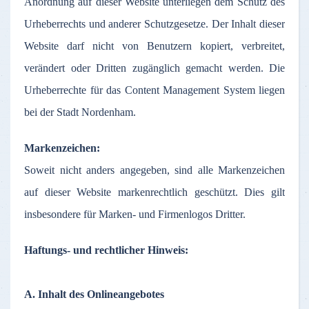
Anordnung
auf
dieser
Website
unterliegen
dem
Schutz
des
Urheberrechts
und
anderer
Schutzgesetze
.
Der
Inhalt
dieser
Website
darf
nicht
von
Benutzern
kopiert
,
verbreitet
,
verändert
oder
Dritten
zugänglich
gemacht
werden
. Die
Urheberrechte
für
das
Content Management System
liegen
bei
der
Stadt
Nordenham
.
Markenzeichen
:
Soweit
nicht
anders
angegeben
,
sind
alle
Markenzeichen
auf
dieser
Website
markenrechtlich
geschützt
. Dies gilt
insbesondere
für
Marken
- und
Firmenlogos
Dritter
.
Haftungs
- und
rechtlicher
Hinweis
:
A.
Inhalt
des
Onlineangebotes