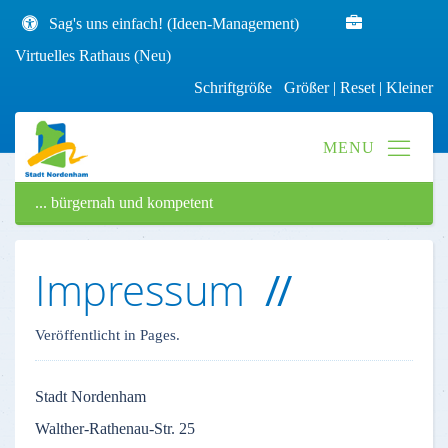
Sag's uns einfach! (Ideen-Management)
Virtuelles Rathaus (Neu)
Schriftgröße
Größer
|
Reset
|
Kleiner
... bürgernah und kompetent
Impressum
Veröffentlicht in Pages.
Stadt
Nordenham
Walther-Rathenau-Str
. 25