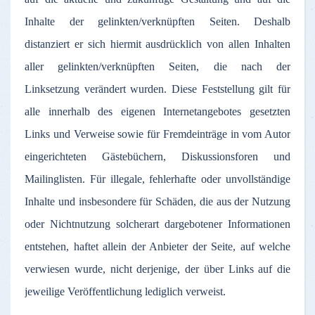
Inhalte
der
gelinkten
/
verknüpften
Seiten
.
Deshalb
distanziert
er
sich
hiermit
ausdrücklich
von
allen
Inhalten
aller
gelinkten
/
verknüpften
Seiten
, die
nach
der
Linksetzung
verändert
wurden
.
Diese
Feststellung
gilt
für
alle
innerhalb
des
eigenen
Internetangebotes
gesetzten
Links und
Verweise
sowie
für
Fremdeinträge
in
vom
Autor
eingerichteten
Gästebüchern
,
Diskussionsforen
und
Mailinglisten
.
Für
illegale
,
fehlerhafte
oder
unvollständige
Inhalte
und
insbesondere
für
Schäden
, die
aus
der
Nutzung
oder
Nichtnutzung
solcherart
dargebotener
Informationen
entstehen
,
haftet
allein
der
Anbieter
der
Seite
,
auf
welche
verwiesen
wurde
,
nicht
derjenige
,
der
über
Links
auf
die
jeweilige
Veröffentlichung
lediglich
verweist
.