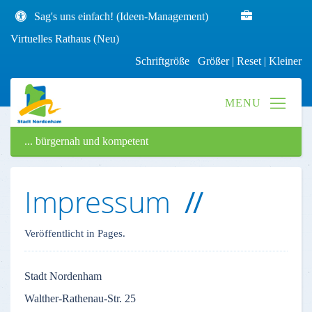
Sag's uns einfach! (Ideen-Management)
Virtuelles Rathaus (Neu)
Schriftgröße
Größer
|
Reset
|
Kleiner
... bürgernah und kompetent
Impressum
Veröffentlicht in Pages.
Stadt
Nordenham
Walther-Rathenau-Str
. 25