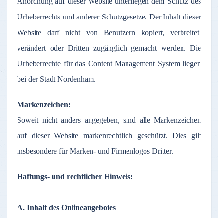
Anordnung
auf
dieser
Website
unterliegen
dem
Schutz
des
Urheberrechts
und
anderer
Schutzgesetze
.
Der
Inhalt
dieser
Website
darf
nicht
von
Benutzern
kopiert
,
verbreitet
,
verändert
oder
Dritten
zugänglich
gemacht
werden
. Die
Urheberrechte
für
das
Content Management System
liegen
bei
der
Stadt
Nordenham
.
Markenzeichen
:
Soweit
nicht
anders
angegeben
,
sind
alle
Markenzeichen
auf
dieser
Website
markenrechtlich
geschützt
. Dies gilt
insbesondere
für
Marken
- und
Firmenlogos
Dritter
.
Haftungs
- und
rechtlicher
Hinweis
:
A.
Inhalt
des
Onlineangebotes