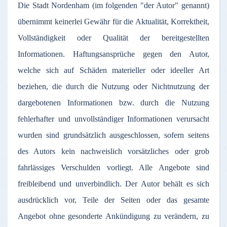
Die
Stadt
Nordenham
(
im
folgenden
"
der
Autor
"
genannt
)
übernimmt
keinerlei
Gewähr
für
die
Aktualität
,
Korrektheit
,
Vollständigkeit
oder
Qualität
der
bereitgestellten
Informationen
.
Haftungsansprüche
gegen
den
Autor
,
welche
sich
auf
Schäden
materieller
oder
ideeller
Art
beziehen
, die
durch
die
Nutzung
oder
Nichtnutzung
der
dargebotenen
Informationen
bzw
.
durch
die
Nutzung
fehlerhafter
und
unvollständiger
Informationen
verursacht
wurden
sind
grundsätzlich
ausgeschlossen
,
sofern
seitens
des
Autors
kein
nachweislich
vorsätzliches
oder
grob
fahrlässiges
Verschulden
vorliegt
.
Alle
Angebote
sind
freibleibend
und
unverbindlich
.
Der
Autor
behält
es
sich
ausdrücklich
vor
,
Teile
der
Seiten
oder
das
gesamte
Angebot
ohne
gesonderte
Ankündigung
zu
verändern
,
zu