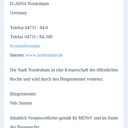
D-26954
Nordenham
Germany
Telefon
04731 / 84-0
Telefax
04731 / 84-349
Kontaktformular
Internet:
www.nordenham.de
Die
Stadt
Nordenham
ist
eine
Körperschaft
des
öffentlichen
Rechts
und
wird
durch
den
Bürgermeister
vertreten
.
Bürgermeister
:
Nils Siemen
Inhaltlich
Verantwortlicher
gemäß
§6
MDStV
und
im
Sinne
des
Presserechts
: