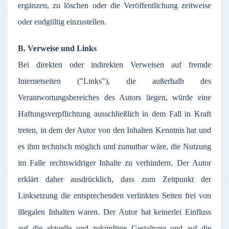
ergänzen
,
zu
löschen
oder
die
Veröffentlichung
zeitweise
oder
endgültig
einzustellen
.
B.
Verweise
und Links
Bei
direkten
oder
indirekten
Verweisen
auf
fremde
Internetseiten
("Links"), die
außerhalb
des
Verantwortungsbereiches
des
Autors
liegen
,
würde
eine
Haftungsverpflichtung
ausschließlich
in
dem
Fall in Kraft
treten
, in
dem
der
Autor
von den
Inhalten
Kenntnis
hat und
es
ihm
technisch
möglich
und
zumutbar
wäre
, die
Nutzung
im
Falle
rechtswidriger
Inhalte
zu
verhindern
.
Der
Autor
erklärt
daher
ausdrücklich
,
dass
zum
Zeitpunkt
der
Linksetzung
die
entsprechenden
verlinkten
Seiten
frei
von
illegalen
Inhalten
waren
.
Der
Autor
hat
keinerlei
Einfluss
auf
die
aktuelle
und
zukünftige
Gestaltung
und
auf
die