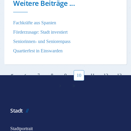
Weitere Beiträge ...
Fachkräfte aus Spanien
Förderzusage: Stadt investiert
Seniorinnen- und Seniorenpass
Quartierfest in Einswarden
7
8
9
10
11
12
13
Stadt
Stadtportrait