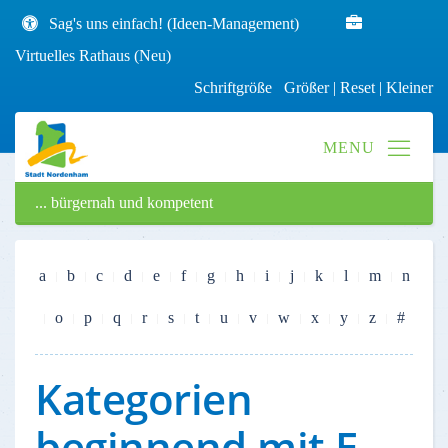
Sag's uns einfach! (Ideen-Management)
Virtuelles Rathaus (Neu)
Schriftgröße
Größer
|
Reset
|
Kleiner
... bürgernah und kompetent
a
b
c
d
e
f
g
h
i
j
k
l
m
n
o
p
q
r
s
t
u
v
w
x
y
z
#
Kategorien
beginnend mit E