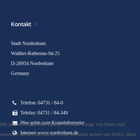
Kontakt
Stadt Nordenham
Walther-Rathenau-Str.25
D-26954 Nordenham
Germany
Telefon: 04731 / 84-0
Telefax: 04731 / 84-349
Hier gehts zum Kontaktformular
Wir nutzen Cookies auf unserer Website. Einige von ihnen sind
Internet: www.nordenham.de
essenziell für den Betrieb der Seite, während andere uns helfen, diese