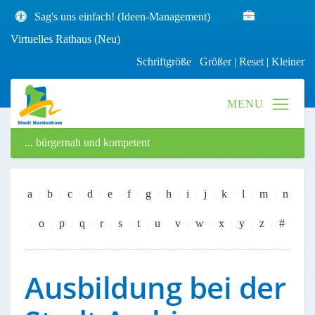
Sag's uns einfach! (Ideen-Management)
Virtuelles Rathaus (Neu)
Schriftgröße
Größer
|
Reset
|
Kleiner
... bürgernah und kompetent
a
b
c
d
e
f
g
h
i
j
k
l
m
n
o
p
q
r
s
t
u
v
w
x
y
z
#
Ausbildung bei der