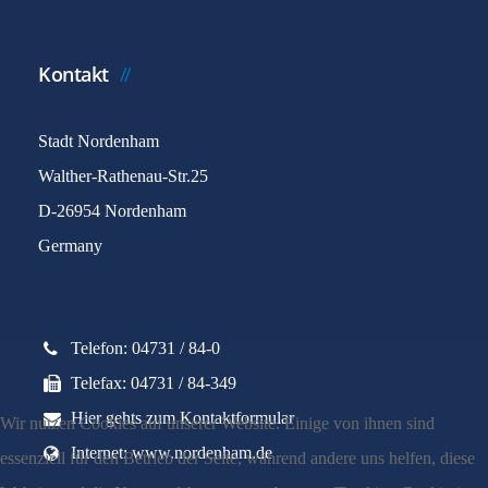
Kontakt
Stadt Nordenham
Walther-Rathenau-Str.25
D-26954 Nordenham
Germany
Telefon: 04731 / 84-0
Telefax: 04731 / 84-349
Hier gehts zum Kontaktformular
Wir nutzen Cookies auf unserer Website. Einige von ihnen sind
Internet: www.nordenham.de
essenziell für den Betrieb der Seite, während andere uns helfen, diese