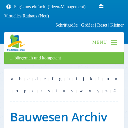
Sag's uns einfach! (Ideen-Management)
Virtuelles Rathaus (Neu)
Schriftgröße
Größer
|
Reset
|
Kleiner
... bürgernah und kompetent
a
b
c
d
e
f
g
h
i
j
k
l
m
n
o
p
q
r
s
t
u
v
w
x
y
z
#
Bauwesen Archiv