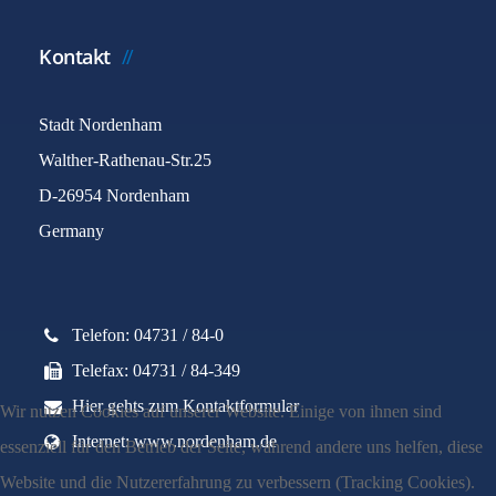
Kontakt
Stadt Nordenham
Walther-Rathenau-Str.25
D-26954 Nordenham
Germany
Telefon: 04731 / 84-0
Telefax: 04731 / 84-349
Hier gehts zum Kontaktformular
Wir nutzen Cookies auf unserer Website. Einige von ihnen sind
Internet: www.nordenham.de
essenziell für den Betrieb der Seite, während andere uns helfen, diese
Website und die Nutzererfahrung zu verbessern (Tracking Cookies).