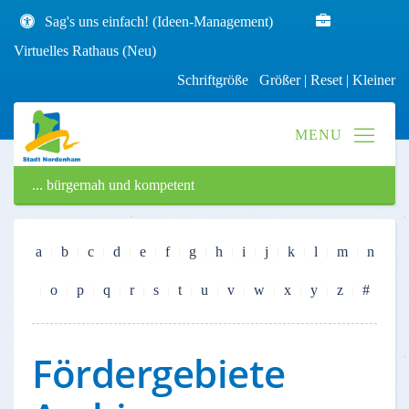
Sag's uns einfach! (Ideen-Management)
Virtuelles Rathaus (Neu)
Schriftgröße
Größer
|
Reset
|
Kleiner
... bürgernah und kompetent
a
b
c
d
e
f
g
h
i
j
k
l
m
n
o
p
q
r
s
t
u
v
w
x
y
z
#
Fördergebiete