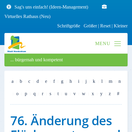
Sag's uns einfach! (Ideen-Management)
Virtuelles Rathaus (Neu)
Schriftgröße
Größer
|
Reset
|
Kleiner
... bürgernah und kompetent
a
b
c
d
e
f
g
h
i
j
k
l
m
n
o
p
q
r
s
t
u
v
w
x
y
z
#
76. Änderung des