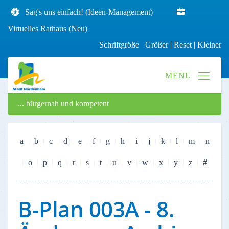
Sag's uns einfach! (Ideen-Management)
Virtuelles Rathaus (Neu)
Schriftgröße
Größer
|
Reset
|
Kleiner
... bürgernah und kompetent
a
b
c
d
e
f
g
h
i
j
k
l
m
n
o
p
q
r
s
t
u
v
w
x
y
z
#
B-Plan 003A - 8.