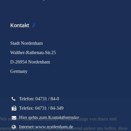
Kontakt
Stadt Nordenham
Walther-Rathenau-Str.25
D-26954 Nordenham
Germany
Telefon: 04731 / 84-0
Telefax: 04731 / 84-349
Hier gehts zum Kontaktformular
Wir nutzen Cookies auf unserer Website. Einige von ihnen sind
Internet: www.nordenham.de
essenziell für den Betrieb der Seite, während andere uns helfen, diese