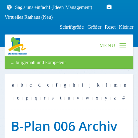
Sag's uns einfach! (Ideen-Management)
Virtuelles Rathaus (Neu)
Schriftgröße
Größer
|
Reset
|
Kleiner
... bürgernah und kompetent
a
b
c
d
e
f
g
h
i
j
k
l
m
n
o
p
q
r
s
t
u
v
w
x
y
z
#
B-Plan 006 Archiv