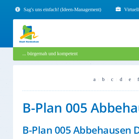
Sag's uns einfach! (Ideen-Management)
Virtuel
... bürgernah und kompetent
a
b
c
d
e
f
B-Plan 005 Abbeha
B-Plan 005 Abbehausen 