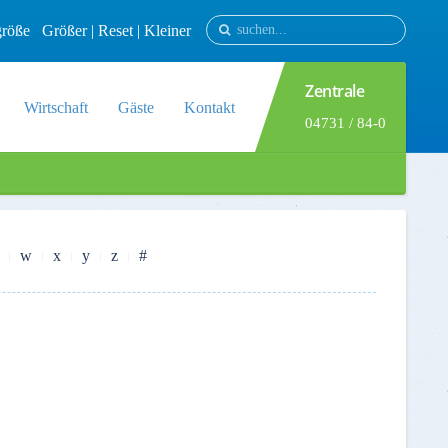
tgröße
Größer
|
Reset
|
Kleiner
Zentrale
Wirtschaft
Gäste
Kontakt
04731 / 84-0
w
x
y
z
#