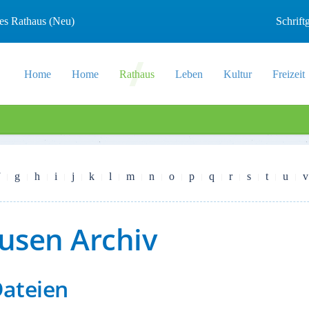
les Rathaus (Neu)
Schrif
Home
Home
Rathaus
Leben
Kultur
Freizeit
g
h
i
j
k
l
m
n
o
p
q
r
s
t
u
v
usen Archiv
Dateien