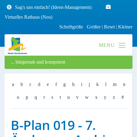
Sag's uns einfach! (Ideen-Management)
Virtuelles Rathaus (Neu)
Schriftgröße
Größer
|
Reset
|
Kleiner
... bürgernah und kompetent
a
b
c
d
e
f
g
h
i
j
k
l
m
n
o
p
q
r
s
t
u
v
w
x
y
z
#
B-Plan 019 - 7.