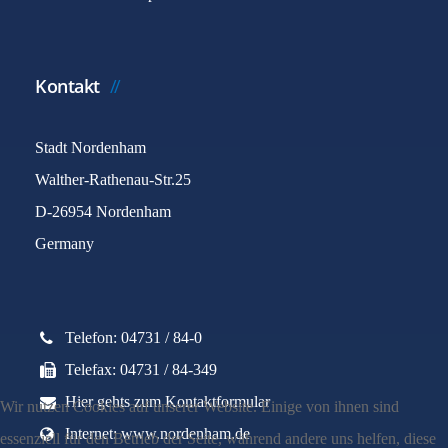
Kontakt
Stadt Nordenham
Walther-Rathenau-Str.25
D-26954 Nordenham
Germany
Telefon: 04731 / 84-0
Telefax: 04731 / 84-349
Hier gehts zum Kontaktformular
Wir nutzen Cookies auf unserer Website. Einige von ihnen sind
Internet: www.nordenham.de
essenziell für den Betrieb der Seite, während andere uns helfen, diese