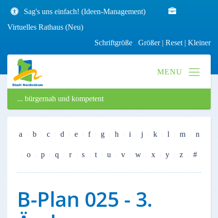
Sag's uns einfach! (Ideen-Management)
Virtuelles Rathaus (Neu)
Schriftgröße
Größer
|
Reset
|
Kleiner
... bürgernah und kompetent
a
b
c
d
e
f
g
h
i
j
k
l
m
n
o
p
q
r
s
t
u
v
w
x
y
z
#
B-Plan 025 - 3.